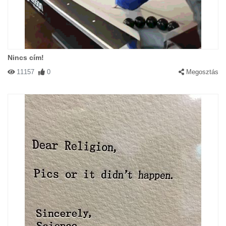
Nincs cím!
11157
0
Megosztás