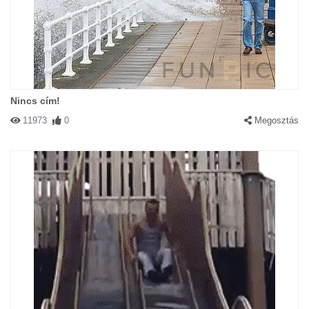
Nincs cím!
11973
0
Megosztás