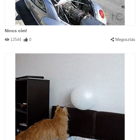
Nincs cím!
12544
0
Megosztás