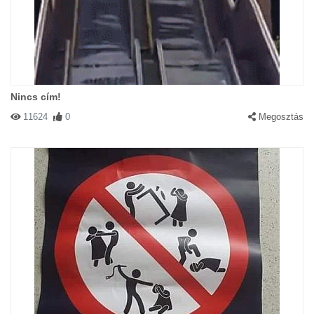
Nincs cím!
11624
0
Megosztás