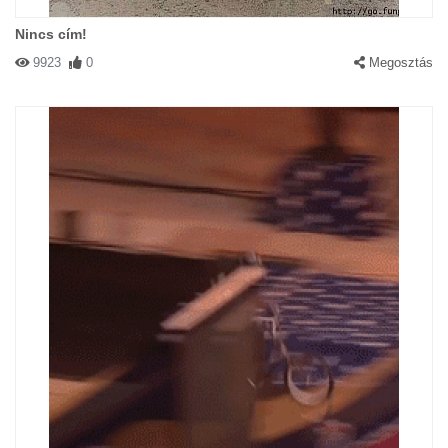
Nincs cím!
9923
0
Megosztás