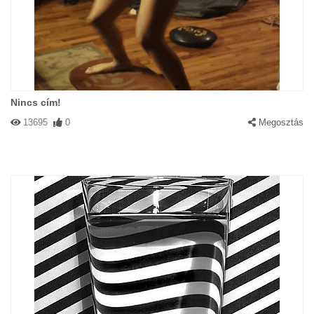
Nincs cím!
13695
0
Megosztás