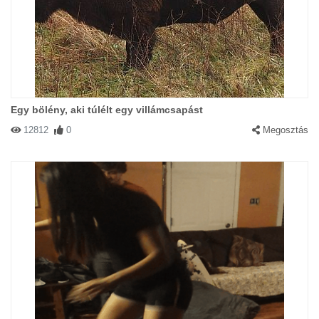
Egy bölény, aki túlélt egy villámcsapást
12812
0
Megosztás