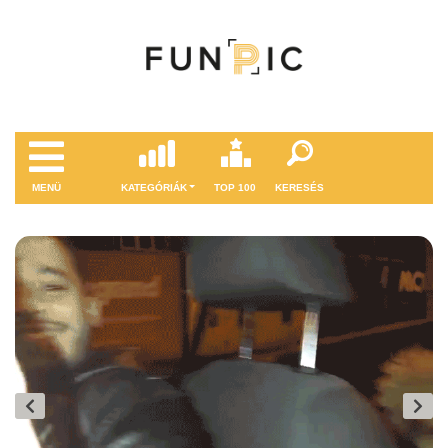
MENÜ
KATEGÓRIÁK
TOP 100
KERESÉS