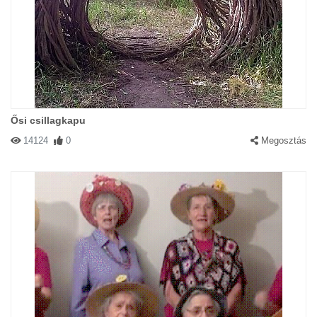
Ősi csillagkapu
14124
0
Megosztás