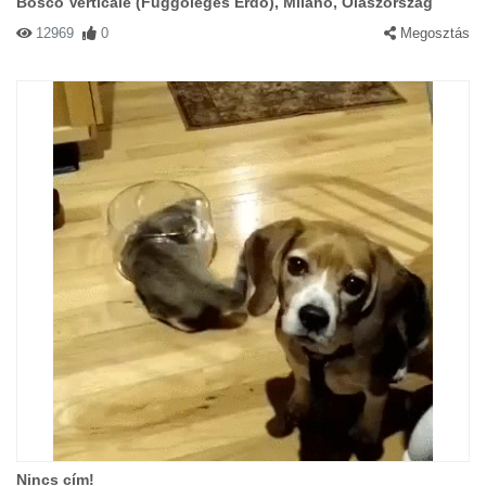
Bosco Verticale (Függőleges Erdő), Milánó, Olaszország
12969
0
Megosztás
Nincs cím!