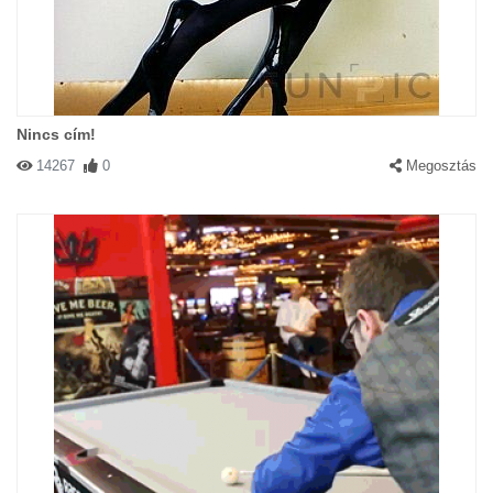
Nincs cím!
14267
0
Megosztás