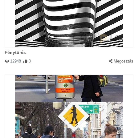
Fénytörés
12948
0
Megosztás