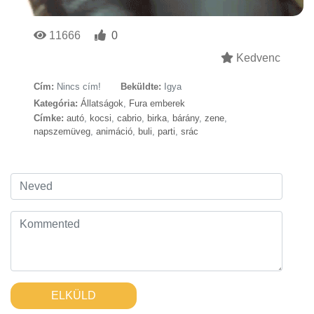
11666
0
Kedvenc
Cím:
Nincs cím!
Beküldte:
Igya
Kategória:
Állatságok
,
Fura emberek
Címke:
autó
,
kocsi
,
cabrio
,
birka
,
bárány
,
zene
,
napszemüveg
,
animáció
,
buli
,
parti
,
srác
ELKÜLD