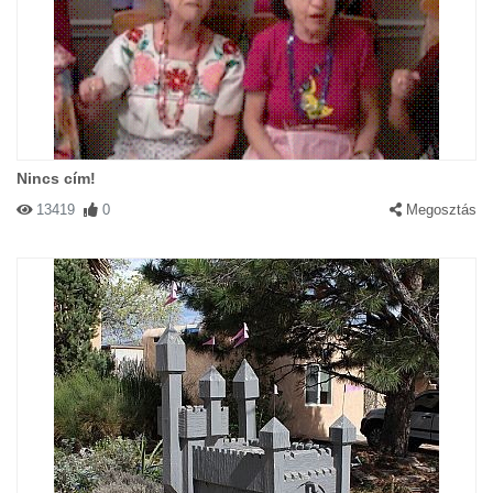
Nincs cím!
13419
0
Megosztás