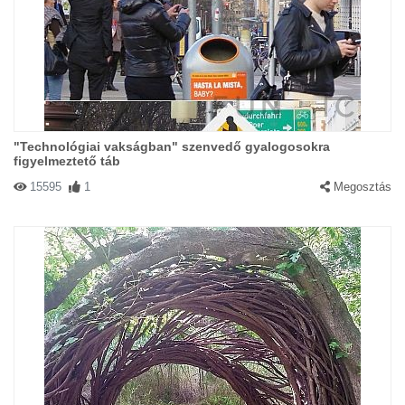
"Technológiai vakságban" szenvedő gyalogosokra
figyelmeztető táb
15595
1
Megosztás