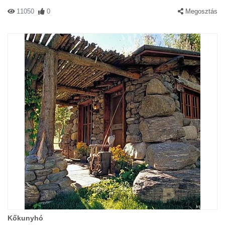
11050
0
Megosztás
Kőkunyhó