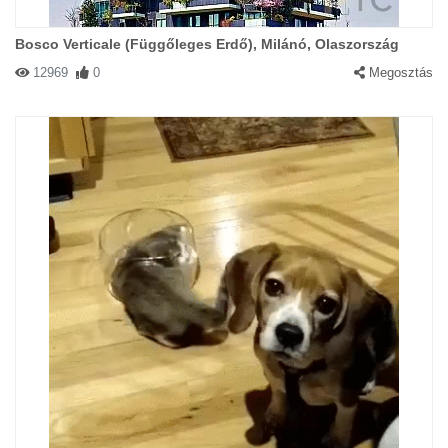
Bosco Verticale (Függőleges Erdő), Milánó, Olaszország
12969
0
Megosztás