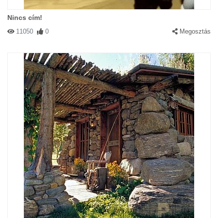
Nincs cím!
11050
0
Megosztás