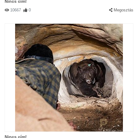
Nincs cím!
10667
0
Megosztás
Nincs cím!