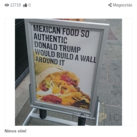
12718
0
Megosztás
Nincs cím!