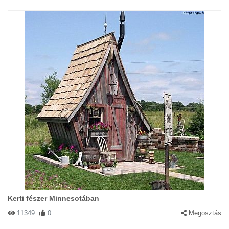
Kerti fészer Minnesotában
11349
0
Megosztás