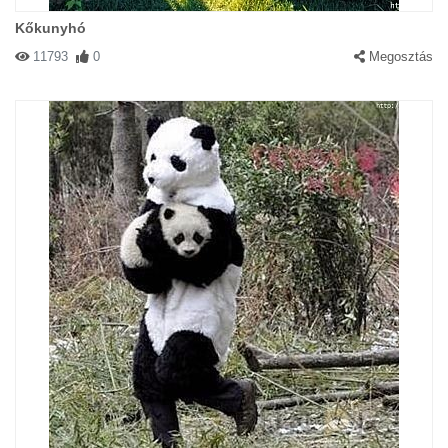
Kőkunyhó
11793
0
Megosztás