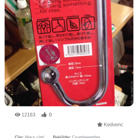
12163
0
Kedvenc
Cím:
Nincs cím!
Beküldte:
Csumbagambra