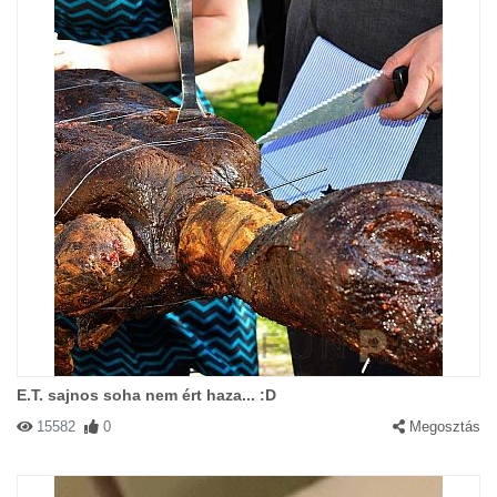
E.T. sajnos soha nem ért haza... :D
15582
0
Megosztás