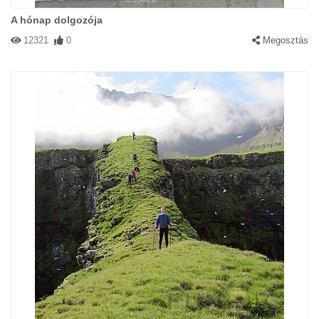
A hónap dolgozója
12321
0
Megosztás