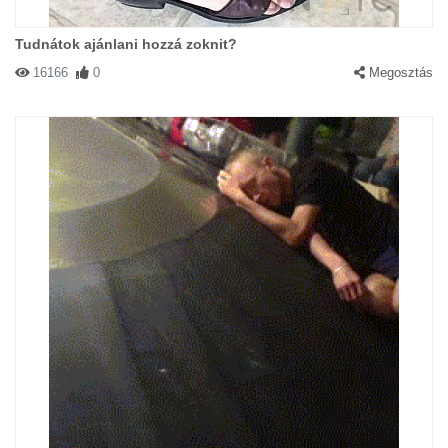
Tudnátok ajánlani hozzá zoknit?
16166
0
Megosztás