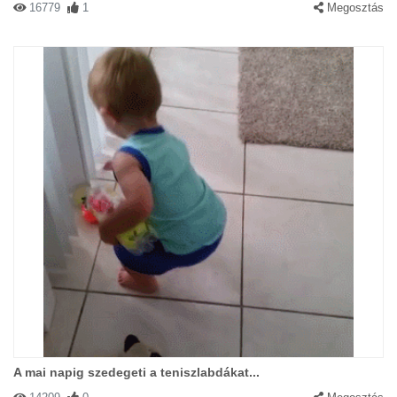
16779
1
Megosztás
A mai napig szedegeti a teniszlabdákat...