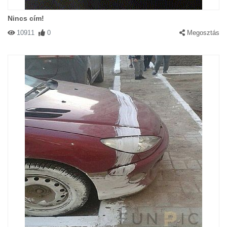
Nincs cím!
10911
0
Megosztás