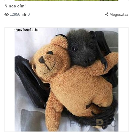
Nincs cím!
12956
0
Megosztás