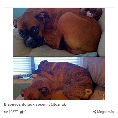
Bizonyos dolgok sosem változnak
10877
0
Megosztás