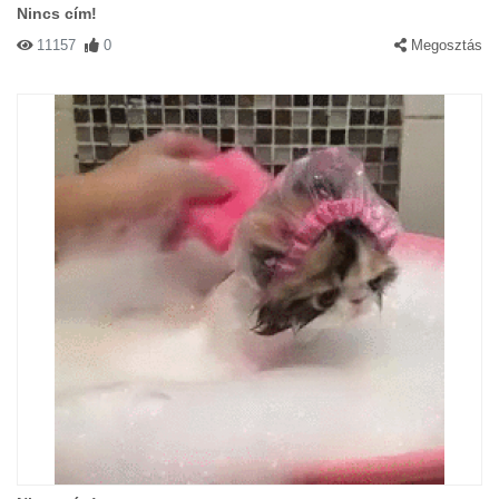
Nincs cím!
11157
0
Megosztás