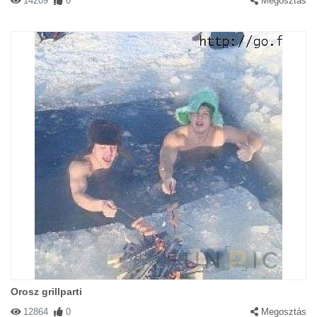
14209
0
Megosztás
Orosz grillparti
12864
0
Megosztás