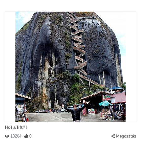
Hol a lift?!
13204
0
Megosztás