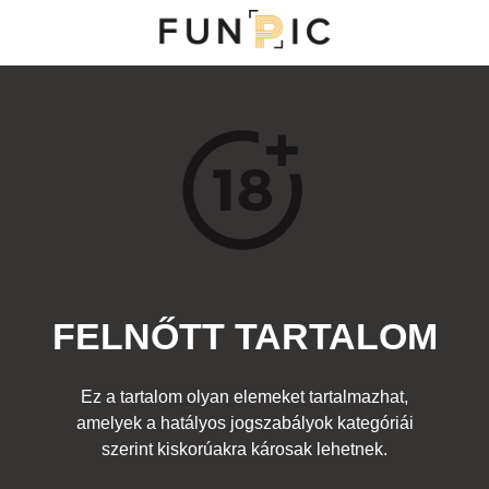
MENÜ
KATEGÓRIÁK
TOP 100
KERESÉS
FELNŐTT TARTALOM
77612
1
Kedvenc
Ez a tartalom olyan elemeket tartalmazhat,
Cím:
amelyek a hatályos jogszabályok kategóriái
Nincs cím!
Beküldte:
tudomanyos
Kategória:
szerint kiskorúakra károsak lehetnek.
Felnőtt
Címke:
fasz
,
pénisz
,
farok
,
gomba
,
rúzs
,
mushroom