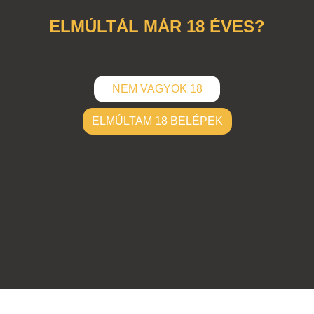
ELMÚLTÁL MÁR 18 ÉVES?
NEM VAGYOK 18
ELMÚLTAM 18 BELÉPEK
ELKÜLD
Hozzászólások (
0
)
Nincsenek hozzászólások