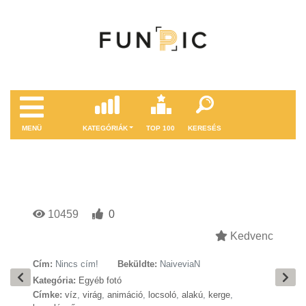
MENÜ
KATEGÓRIÁK
TOP 100
KERESÉS
10459
0
Kedvenc
Cím:
Nincs cím!
Beküldte:
NaiveviaN
Kategória:
Egyéb fotó
Címke:
víz
,
virág
,
animáció
,
locsoló
,
alakú
,
kerge
,