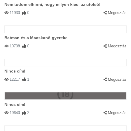
Nem tudom elhinni, hogy milyen kicsi az utolsó!
11930
0
Megosztás
Batman és a Macskanő gyereke
10708
0
Megosztás
Nincs cím!
12217
1
Megosztás
Nincs cím!
19640
2
Megosztás