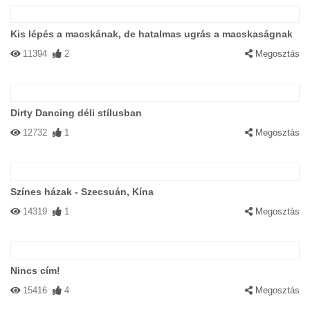
Kis lépés a macskának, de hatalmas ugrás a macskaságnak
11394
2
Megosztás
Dirty Dancing déli stílusban
12732
1
Megosztás
Színes házak - Szecsuán, Kína
14319
1
Megosztás
Nincs cím!
15416
4
Megosztás