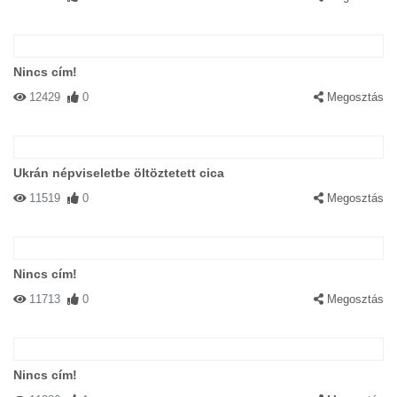
Nincs cím!
12429
0
Megosztás
Ukrán népviseletbe öltöztetett cica
11519
0
Megosztás
Nincs cím!
11713
0
Megosztás
Nincs cím!