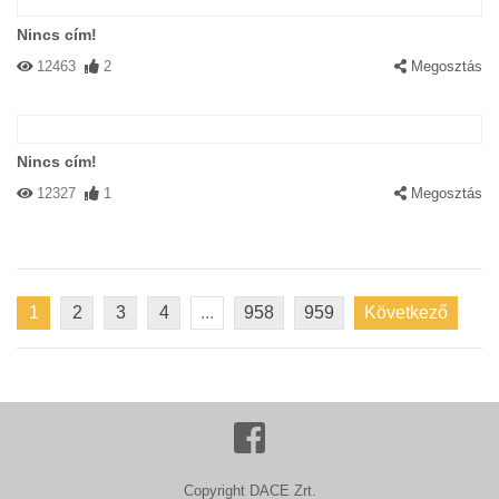
Nincs cím!
12463
2
Megosztás
Nincs cím!
12327
1
Megosztás
1
2
3
4
...
958
959
Következő
Copyright DACE Zrt.