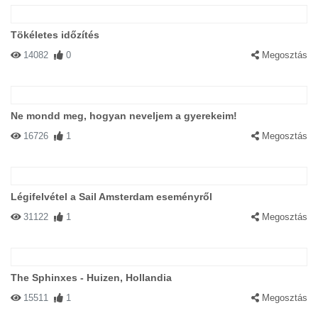
Tökéletes időzítés
14082
0
Megosztás
Ne mondd meg, hogyan neveljem a gyerekeim!
16726
1
Megosztás
Légifelvétel a Sail Amsterdam eseményről
31122
1
Megosztás
The Sphinxes - Huizen, Hollandia
15511
1
Megosztás