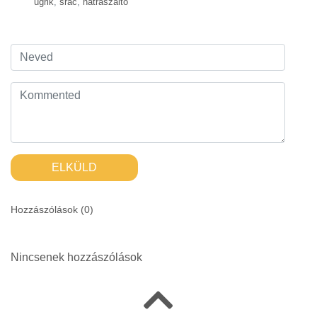
ugrik
,
srác
,
hátraszaltó
ELKÜLD
Hozzászólások (
0
)
Nincsenek hozzászólások