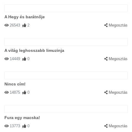
A Hegy és barátnője
26543
2
Megosztás
A világ leghosszabb limuzinja
14449
0
Megosztás
Nincs cím!
14875
0
Megosztás
Fura egy macska!
13773
0
Megosztás