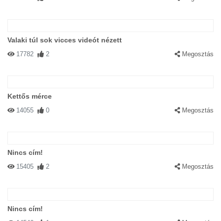
Valaki túl sok vicces videót nézett
17782
2
Megosztás
Kettős mérce
14055
0
Megosztás
Nincs cím!
15405
2
Megosztás
Nincs cím!