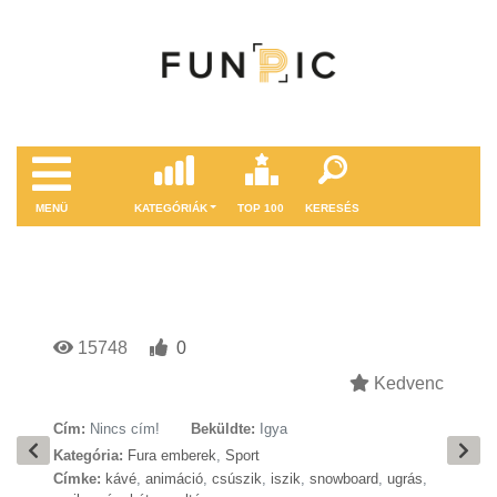
MENÜ
KATEGÓRIÁK
TOP 100
KERESÉS
15748
0
Kedvenc
Cím:
Nincs cím!
Beküldte:
Igya
Kategória:
Fura emberek
,
Sport
Címke:
kávé
,
animáció
,
csúszik
,
iszik
,
snowboard
,
ugrás
,