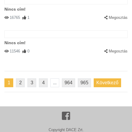
Nincs cím!
16765
1
Megosztás
Nincs cím!
11546
0
Megosztás
1
2
3
4
...
964
965
Következő
Copyright DACE Zrt.