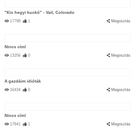
"Kis hegyi kuckó" - Vail, Colorado
17798
1
Megosztás
Nincs cím!
13256
0
Megosztás
A gazdáim idióták
16434
0
Megosztás
Nincs cím!
17841
1
Megosztás