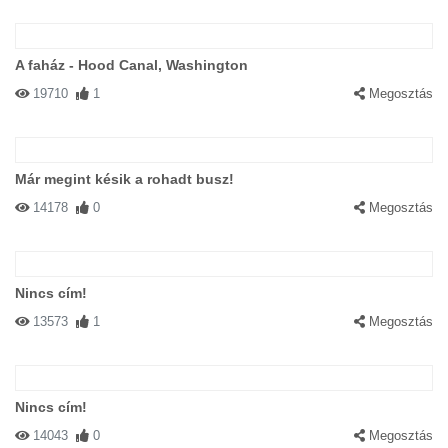
A faház - Hood Canal, Washington
19710
1
Megosztás
Már megint késik a rohadt busz!
14178
0
Megosztás
Nincs cím!
13573
1
Megosztás
Nincs cím!
14043
0
Megosztás