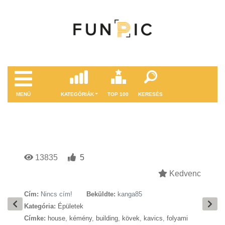
MENÜ
KATEGÓRIÁK
TOP 100
KERESÉS
13835
5
Kedvenc
Cím:
Nincs cím!
Beküldte:
kanga85
Kategória:
Épületek
Címke:
house
,
kémény
,
building
,
kövek
,
kavics
,
folyami