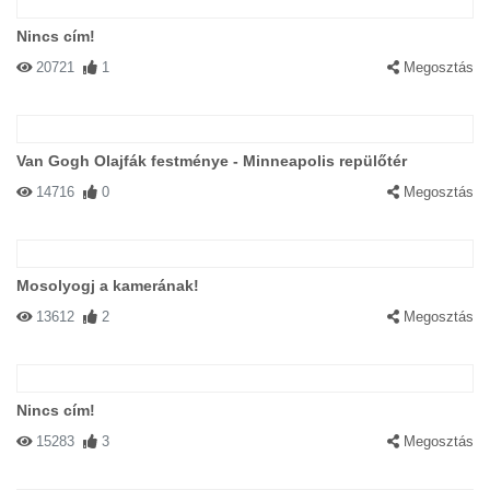
Nincs cím!
20721
1
Megosztás
Van Gogh Olajfák festménye - Minneapolis repülőtér
14716
0
Megosztás
Mosolyogj a kamerának!
13612
2
Megosztás
Nincs cím!
15283
3
Megosztás