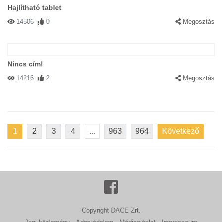
Hajlítható tablet
14506
0
Megosztás
Nincs cím!
14216
2
Megosztás
1
2
3
4
...
963
964
Következő
Copyright DACE Zrt.