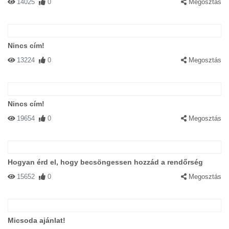
14025
0
Megosztás
Nincs cím!
13224
0
Megosztás
Nincs cím!
19654
0
Megosztás
Hogyan érd el, hogy becsöngessen hozzád a rendőrség
15652
0
Megosztás
Micsoda ajánlat!