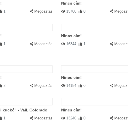
!
Nincs cím!
1
Megosztás
15700
0
Megosz
!
Nincs cím!
1
Megosztás
16344
1
Megosz
!
Nincs cím!
2
Megosztás
14184
0
Megosz
i kuckó" - Vail, Colorado
Nincs cím!
1
Megosztás
13240
0
Megosz