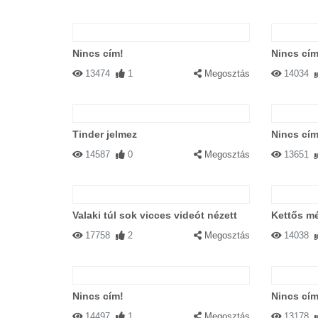
Nincs cím!
Nincs cím
13474
1
Megosztás
14034
Tinder jelmez
Nincs cím
14587
0
Megosztás
13651
Valaki túl sok vicces videót nézett
Kettős m
17758
2
Megosztás
14038
Nincs cím!
Nincs cím
14497
1
Megosztás
13178