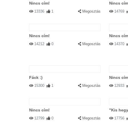
Nincs cím!
Nincs cím
13336
1
Megosztás
14769
Nincs cím!
Nincs cím
14212
0
Megosztás
14370
Fáck :)
Nincs cím
15300
1
Megosztás
12933
Nincs cím!
"Kis hegy
12799
0
Megosztás
17756