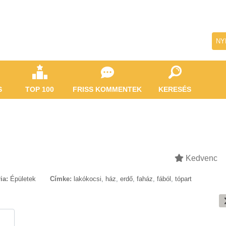
NY
S
TOP 100
FRISS KOMMENTEK
KERESÉS
Kedvenc
ia:
Épületek
Címke:
lakókocsi
,
ház
,
erdő
,
faház
,
fából
,
tópart