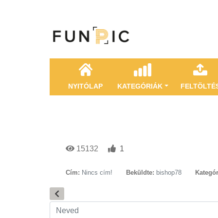
NYITÓLAP
KATEGÓRIÁK
FELTÖLTÉ
15132
1
Cím:
Nincs cím!
Beküldte:
bishop78
Kategór