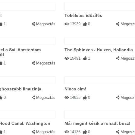
!
Tökéletes időzítés
1
Megosztás
13939
0
Megosz
tel a Sail Amsterdam
The Sphinxes - Huizen, Hollandia
ől
15491
1
Megosz
1
Megosztás
eghosszabb limuzinja
Nincs cím!
0
Megosztás
14835
0
Megosz
 Hood Canal, Washington
Már megint késik a rohadt busz!
1
Megosztás
14135
0
Megosz