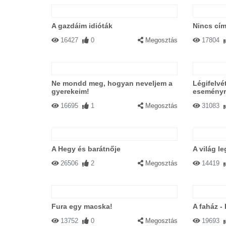
A gazdáim idióták
Nincs cím
16427
0
Megosztás
17804
Ne mondd meg, hogyan neveljem a
Légifelvé
gyerekeim!
eseményr
16695
1
Megosztás
31083
A Hegy és barátnője
A világ l
26506
2
Megosztás
14419
Fura egy macska!
A faház -
13752
0
Megosztás
19693