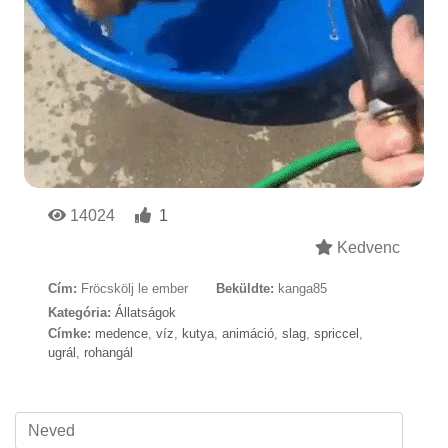
14024
1
Kedvenc
Cím:
Fröcskölj le ember
Beküldte:
kanga85
Kategória:
Állatságok
Címke:
medence
,
víz
,
kutya
,
animáció
,
slag
,
spriccel
,
ugrál
,
rohangál