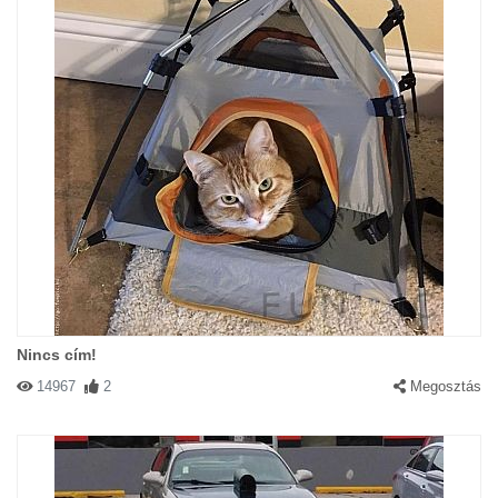
Nincs cím!
14967
2
Megosztás