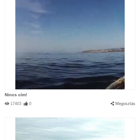
Nincs cím!
17403
0
Megosztás