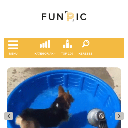
MENÜ
KATEGÓRIÁK
TOP 100
KERESÉS