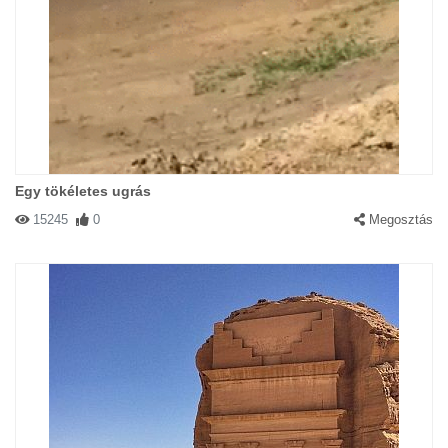
Egy tökéletes ugrás
15245
0
Megosztás