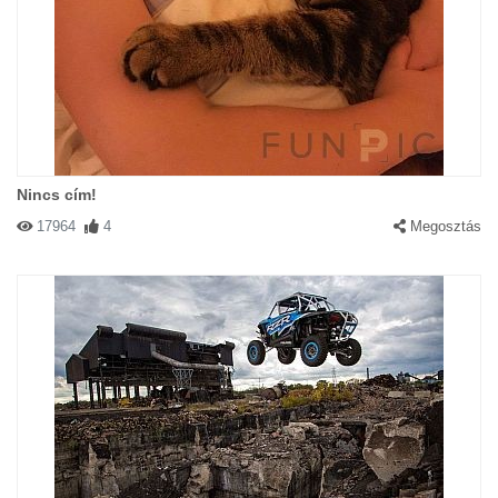
Nincs cím!
17964
4
Megosztás