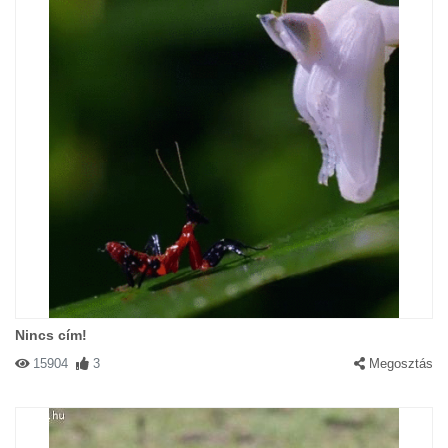
Nincs cím!
15904
3
Megosztás