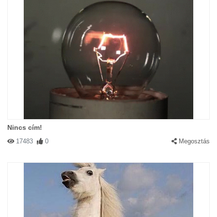
Nincs cím!
17483
0
Megosztás