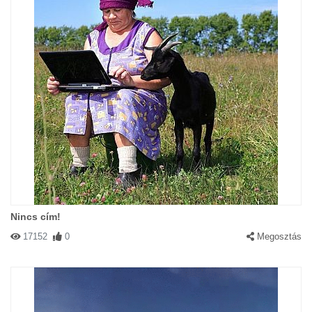
Nincs cím!
17152
0
Megosztás