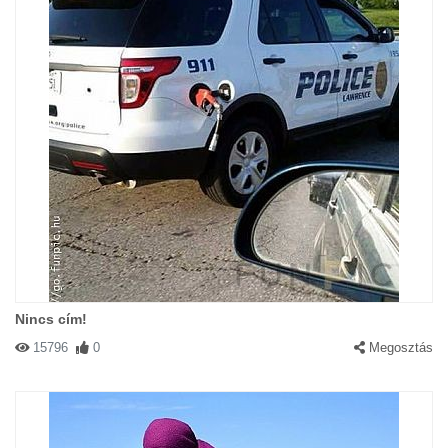
Nincs cím!
15796
0
Megosztás