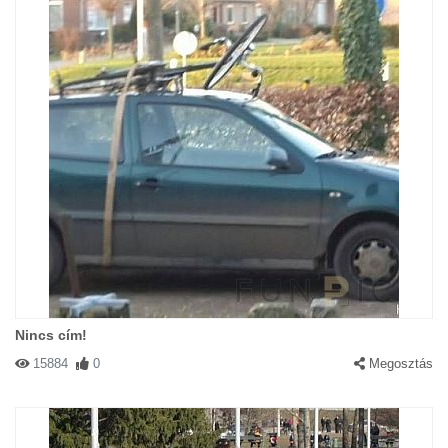
Nincs cím!
15884
0
Megosztás