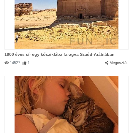
1900 éves sír egy kősziklába faragva Szaúd-Arábiában
14527
1
Megosztás