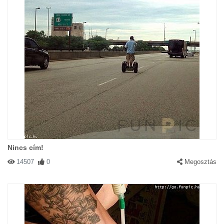
Nincs cím!
14507
0
Megosztás