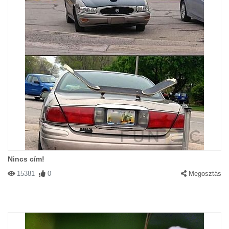
Nincs cím!
15381
0
Megosztás