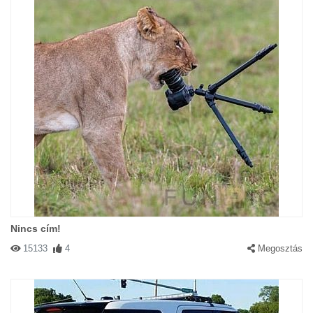
Nincs cím!
15133
4
Megosztás