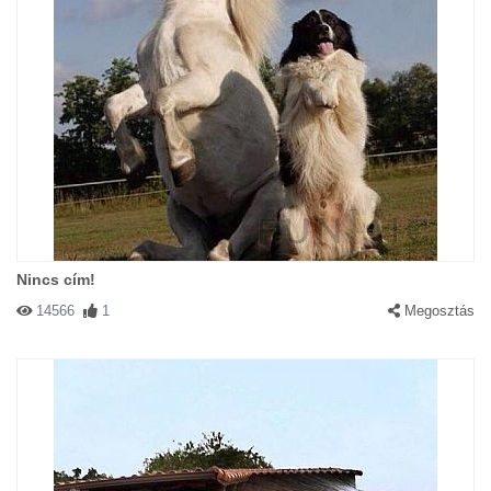
Nincs cím!
14566
1
Megosztás