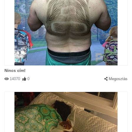
Nincs cím!
14070
0
Megosztás