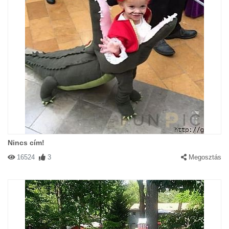
Nincs cím!
16524
3
Megosztás