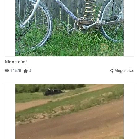
Nincs cím!
14629
0
Megosztás