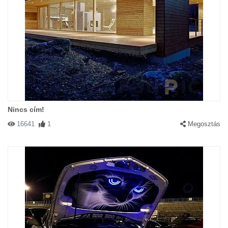
Nincs cím!
16641
1
Megosztás