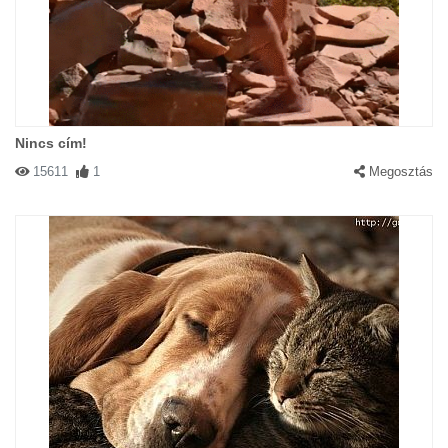
Nincs cím!
15611
1
Megosztás