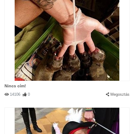
Nincs cím!
14106
0
Megosztás