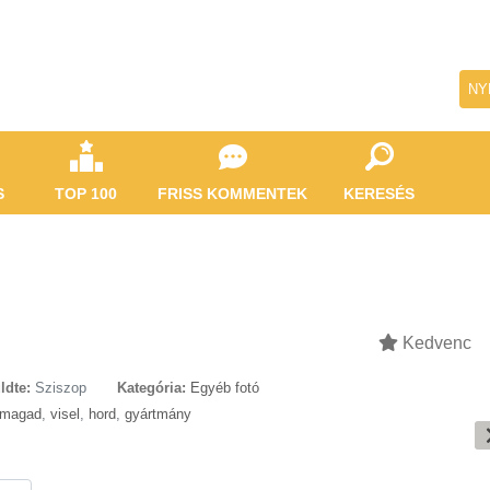
NY
S
TOP 100
FRISS KOMMENTEK
KERESÉS
Kedvenc
ldte:
Sziszop
Kategória:
Egyéb fotó
dmagad
,
visel
,
hord
,
gyártmány