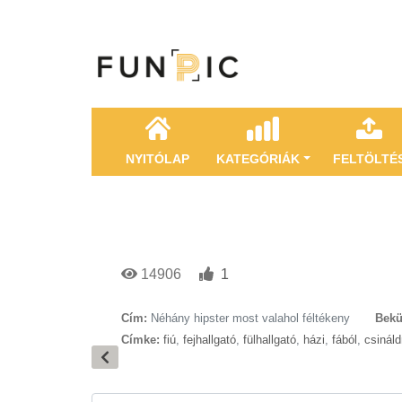
NYITÓLAP
KATEGÓRIÁK
FELTÖLTÉ
14906
1
Cím:
Néhány hipster most valahol féltékeny
Bekü
Címke:
fiú
,
fejhallgató
,
fülhallgató
,
házi
,
fából
,
csinál