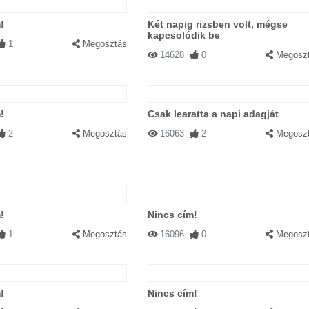
!
Két napig rizsben volt, mégse
kapcsolódik be
1
Megosztás
14628
0
Megosz
!
Csak learatta a napi adagját
2
Megosztás
16063
2
Megosz
!
Nincs cím!
1
Megosztás
16096
0
Megosz
!
Nincs cím!