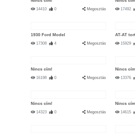
Nincs cím!
Nincs cím
14410
0
Megosztás
17492
1930 Ford Model
AT-AT tor
17308
4
Megosztás
15929
Nincs cím!
Nincs cím
16198
0
Megosztás
13376
Nincs cím!
Nincs cím
14323
0
Megosztás
14615