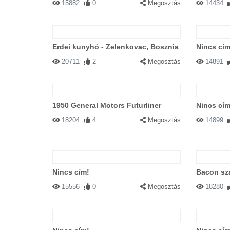
15882
0
Megosztás
14434
Erdei kunyhó - Zelenkovac, Bosznia
Nincs cím
20711
2
Megosztás
14891
1950 General Motors Futurliner
Nincs cím
18204
4
Megosztás
14899
Nincs cím!
Bacon sz
15556
0
Megosztás
18280