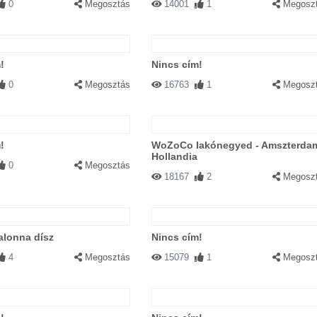
0
Megosztás
14001
1
Megosz
!
Nincs cím!
0
Megosztás
16763
1
Megosz
!
WoZoCo lakónegyed - Amszterda
Hollandia
0
Megosztás
18167
2
Megosz
alonna dísz
Nincs cím!
4
Megosztás
15079
1
Megosz