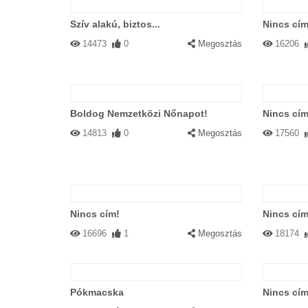
Szív alakú, biztos...
Nincs cím
14473
0
Megosztás
16206
Boldog Nemzetközi Nőnapot!
Nincs cím
14813
0
Megosztás
17560
Nincs cím!
Nincs cím
16696
1
Megosztás
18174
Pókmacska
Nincs cím