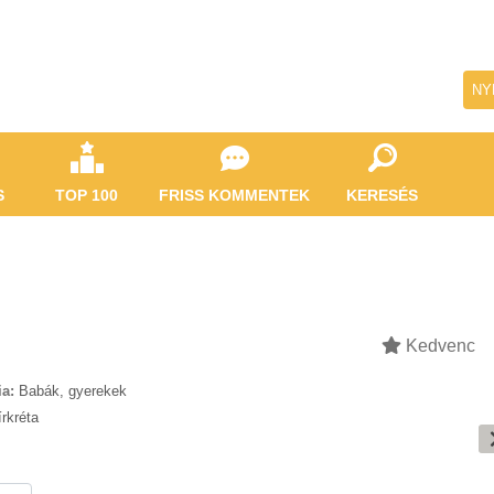
NY
S
TOP 100
FRISS KOMMENTEK
KERESÉS
Kedvenc
ia:
Babák, gyerekek
írkréta