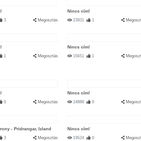
!
Nincs cím!
3
Megosztás
23931
1
Megosz
!
Nincs cím!
1
Megosztás
15651
1
Megosz
!
Nincs cím!
0
Megosztás
14888
0
Megosz
rony - Pridrangar, Izland
Nincs cím!
3
Megosztás
19524
0
Megosz