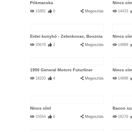
Pókmacska
Nincs cím
15882
0
Megosztás
14433
Erdei kunyhó - Zelenkovac, Bosznia
Nincs cím
20678
2
Megosztás
14889
1950 General Motors Futurliner
Nincs cím
18203
4
Megosztás
14898
Nincs cím!
Bacon sz
15554
0
Megosztás
18276