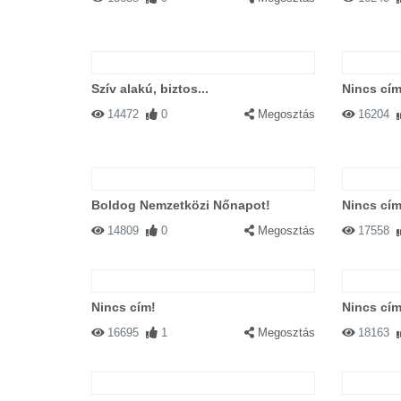
Szív alakú, biztos...
Nincs cím
14472
0
Megosztás
16204
Boldog Nemzetközi Nőnapot!
Nincs cím
14809
0
Megosztás
17558
Nincs cím!
Nincs cím
16695
1
Megosztás
18163