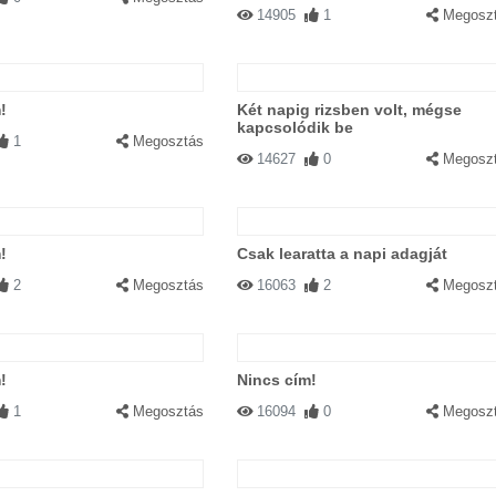
14905
1
Megosz
!
Két napig rizsben volt, mégse
kapcsolódik be
1
Megosztás
14627
0
Megosz
!
Csak learatta a napi adagját
2
Megosztás
16063
2
Megosz
!
Nincs cím!
1
Megosztás
16094
0
Megosz