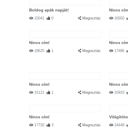
Boldog apák napját!
Nincs cím
15041
0
Megosztás
16550
Nincs cím!
Nincs cím
18625
1
Megosztás
17486
Nincs cím!
Nincs cím
15121
1
Megosztás
15933
Nincs cím!
Világítóto
17720
3
Megosztás
24448