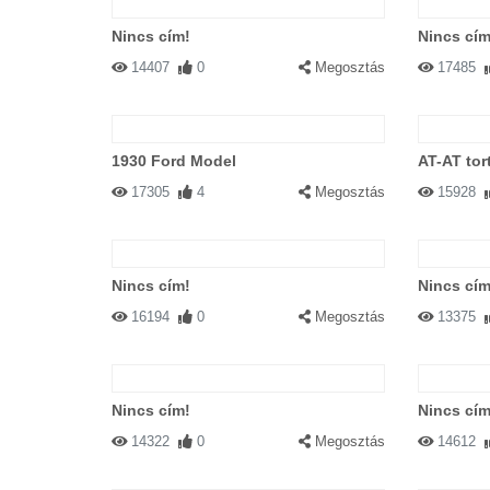
Nincs cím!
Nincs cím
14407
0
Megosztás
17485
1930 Ford Model
AT-AT tor
17305
4
Megosztás
15928
Nincs cím!
Nincs cím
16194
0
Megosztás
13375
Nincs cím!
Nincs cím
14322
0
Megosztás
14612