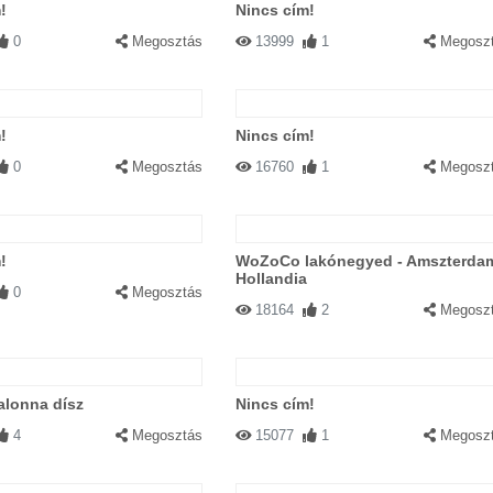
!
Nincs cím!
0
Megosztás
13999
1
Megosz
!
Nincs cím!
0
Megosztás
16760
1
Megosz
!
WoZoCo lakónegyed - Amszterda
Hollandia
0
Megosztás
18164
2
Megosz
alonna dísz
Nincs cím!
4
Megosztás
15077
1
Megosz