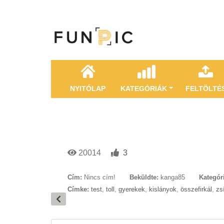
NYITÓLAP
KATEGÓRIÁK
FELTÖLTÉ
20014
3
Cím:
Nincs cím!
Beküldte:
kanga85
Kategór
Címke:
test
,
toll
,
gyerekek
,
kislányok
,
összefirkál
,
zs