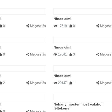
!
Nincs cím!
0
Megosztás
17319
0
Megosz
!
Nincs cím!
0
Megosztás
17041
3
Megosz
!
Nincs cím!
2
Megosztás
20147
1
Megosz
!
Néhány hipster most valahol
féltékeny
0
Megosztás