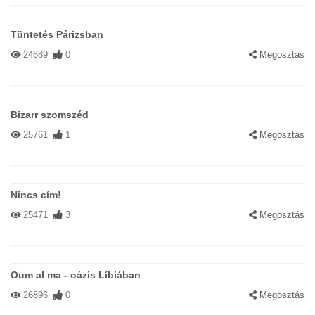
Tüntetés Párizsban
24689
0
Megosztás
Bizarr szomszéd
25761
1
Megosztás
Nincs cím!
25471
3
Megosztás
Oum al ma - oázis Líbiában
26896
0
Megosztás