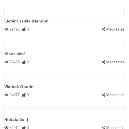
Elefánt szikla Izlandon
21495
0
Megosztás
Nincs cím!
26429
3
Megosztás
Vladrak Obutin
24877
0
Megosztás
Hidratálás ;)
32912
0
Megosztás