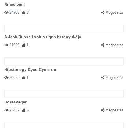
Nincs cím!
24709
3
Megosztás
A Jack Russell volt a tigris béranyukája
21020
1
Megosztás
Hipster egy Cyco Cycle-on
20628
1
Megosztás
Horsevagen
25857
3
Megosztás