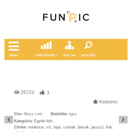
MENÜ
KATEGÓRIÁK
TOP 100
KERESÉS
29723
1
Kedvenc
Cím:
Nincs cím!
Beküldte:
Igya
Kategória:
Egyéb fotó
Címke:
medence
,
víz
,
hajó
,
csónak
,
lányok
,
jacuzzi
,
fiúk
,