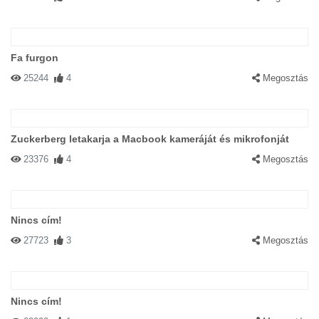
Fa furgon
25244
4
Megosztás
Zuckerberg letakarja a Macbook kameráját és mikrofonját
23376
4
Megosztás
Nincs cím!
27723
3
Megosztás
Nincs cím!