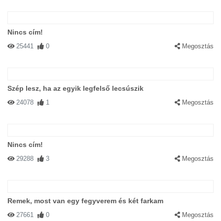
Nincs cím!
25441
0
Megosztás
Szép lesz, ha az egyik legfelső lecsúszik
24078
1
Megosztás
Nincs cím!
29288
3
Megosztás
Remek, most van egy fegyverem és két farkam
27661
0
Megosztás