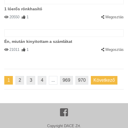
1 lóerős rönkhasító
20550
1
Megosztás
Én, miután kinyitottam a számlákat
21011
1
Megosztás
1
2
3
4
...
969
970
Következő
Copyright DACE Zrt.