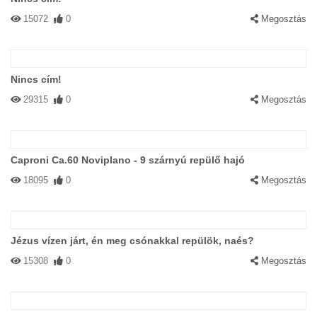
15072
0
Megosztás
Nincs cím!
29315
0
Megosztás
Caproni Ca.60 Noviplano - 9 szárnyú repülő hajó
18095
0
Megosztás
Jézus vízen járt, én meg csónakkal repülök, naés?
15308
0
Megosztás