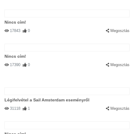
Nincs cím!
17843
0
Megosztás
Nincs cím!
17390
0
Megosztás
Légifelvétel a Sail Amsterdam eseményről
31118
1
Megosztás