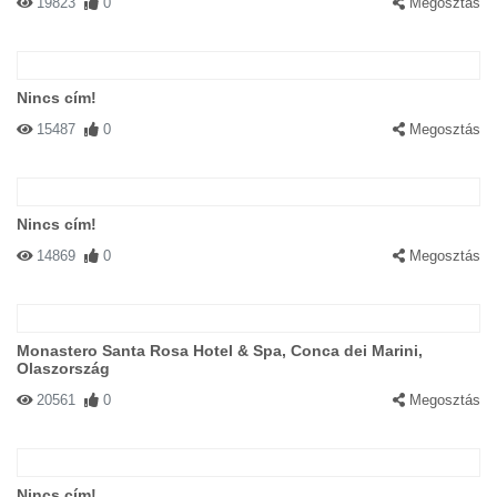
19823
0
Megosztás
Nincs cím!
15487
0
Megosztás
Nincs cím!
14869
0
Megosztás
Monastero Santa Rosa Hotel & Spa, Conca dei Marini,
Olaszország
20561
0
Megosztás
Nincs cím!