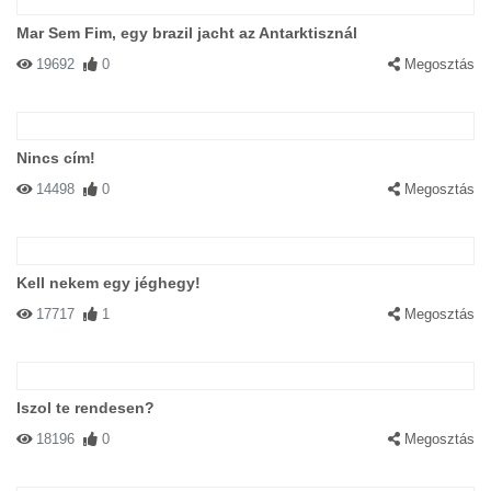
Mar Sem Fim, egy brazil jacht az Antarktisznál
19692
0
Megosztás
Nincs cím!
14498
0
Megosztás
Kell nekem egy jéghegy!
17717
1
Megosztás
Iszol te rendesen?
18196
0
Megosztás