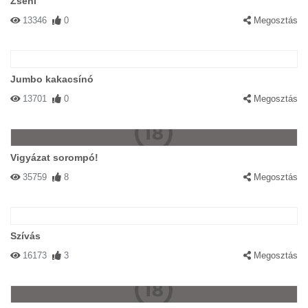
Zseni
13346
0
Megosztás
Jumbo kakacsínó
13701
0
Megosztás
Vigyázat sorompó!
35759
8
Megosztás
Szívás
16173
3
Megosztás