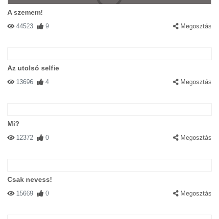
A szemem!
44523
9
Megosztás
Az utolsó selfie
13696
4
Megosztás
Mi?
12372
0
Megosztás
Csak nevess!
15669
0
Megosztás