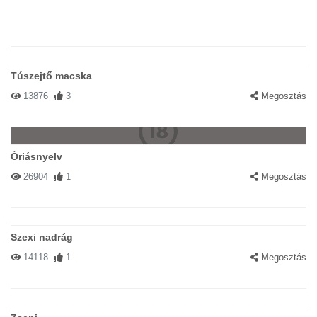
Túszejtő macska
13876
3
Megosztás
Óriásnyelv
26904
1
Megosztás
Szexi nadrág
14118
1
Megosztás