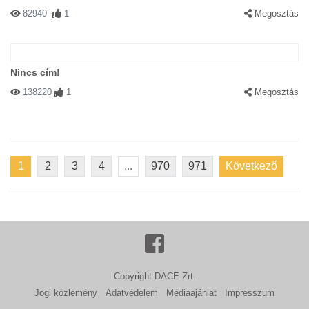
82940
1
Megosztás
Nincs cím!
138220
1
Megosztás
1
2
3
4
...
970
971
Következő
Copyright DACE Zrt.
Jogi közlemény
Adatvédelem
Médiaajánlat
Impresszum