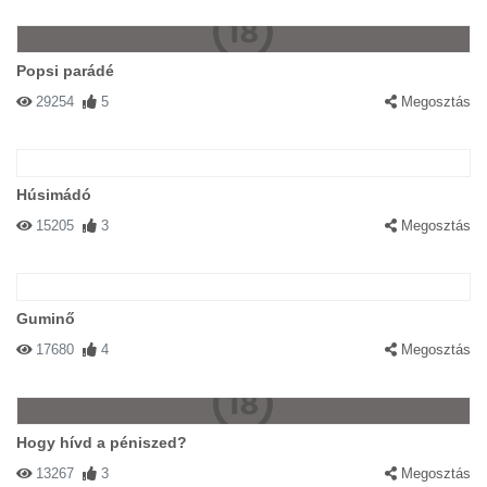
Popsi parádé
29254
5
Megosztás
Húsimádó
15205
3
Megosztás
Guminő
17680
4
Megosztás
Hogy hívd a péniszed?
13267
3
Megosztás