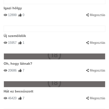
Igazi hölgy
12899
0
Megosztás
Új szemöldök
15957
1
Megosztás
Oh, hogy látnak?
20686
7
Megosztás
Hát ez becsúszott
46420
7
Megosztás