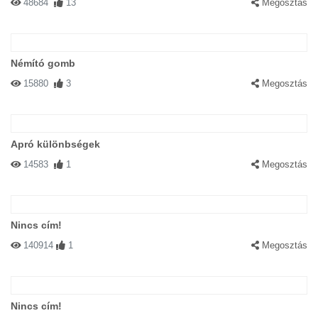
48684
13
Megosztás
Némító gomb
15880
3
Megosztás
Apró különbségek
14583
1
Megosztás
Nincs cím!
140914
1
Megosztás
Nincs cím!