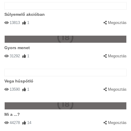
Súlyemelő akcióban
13813
1
Megosztás
Gyors menet
31292
1
Megosztás
Vega húspótló
13590
1
Megosztás
Mi a ...?
44278
14
Megosztás