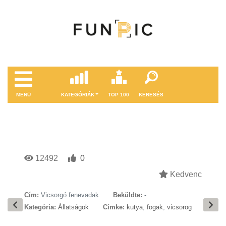
MENÜ
KATEGÓRIÁK
TOP 100
KERESÉS
12492
0
Kedvenc
Cím:
Vicsorgó fenevadak
Beküldte:
-
Kategória:
Állatságok
Címke:
kutya
,
fogak
,
vicsorog