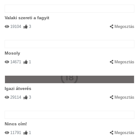
Valaki szereti a fagyit
19104
3
Megosztás
Mosoly
14671
1
Megosztás
Igazi átverés
29114
3
Megosztás
Nincs cím!
11791
1
Megosztás