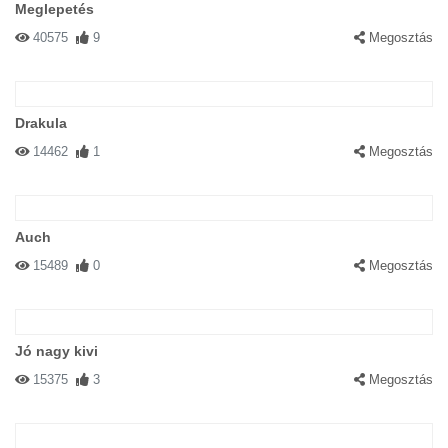
Meglepetés
40575
9
Megosztás
Drakula
14462
1
Megosztás
Auch
15489
0
Megosztás
Jó nagy kivi
15375
3
Megosztás