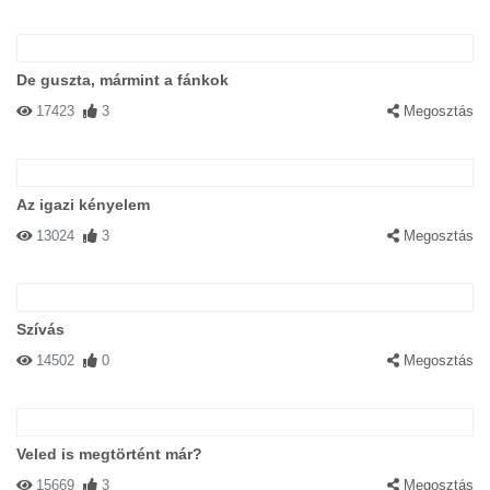
De guszta, mármint a fánkok
17423
3
Megosztás
Az igazi kényelem
13024
3
Megosztás
Szívás
14502
0
Megosztás
Veled is megtörtént már?
15669
3
Megosztás