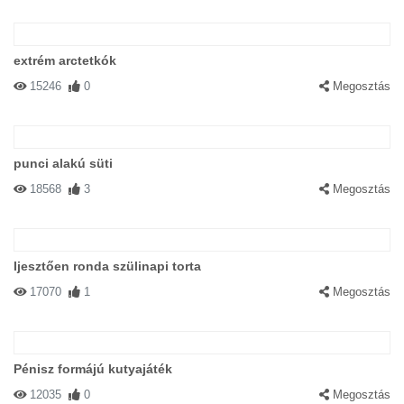
extrém arctetkók
15246
0
Megosztás
punci alakú süti
18568
3
Megosztás
Ijesztően ronda szülinapi torta
17070
1
Megosztás
Pénisz formájú kutyajáték
12035
0
Megosztás