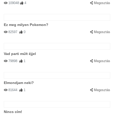
109048
4
Megosztás
Ez meg milyen Pokemon?
82597
0
Megosztás
Vad parti múlt éjjel
79898
1
Megosztás
Elmondjam neki?
81644
1
Megosztás
Nincs cím!