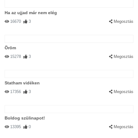
Ha az ujjad már nem elég
16670
3
Megosztás
Öröm
15278
3
Megosztás
Statham vidéken
17356
3
Megosztás
Boldog szülinapot!
13395
0
Megosztás