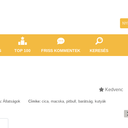
NY
S
TOP 100
FRISS KOMMENTEK
KERESÉS
Kedvenc
:
Állatságok
Címke:
cica
,
macska
,
pitbull
,
barátság
,
kutyák