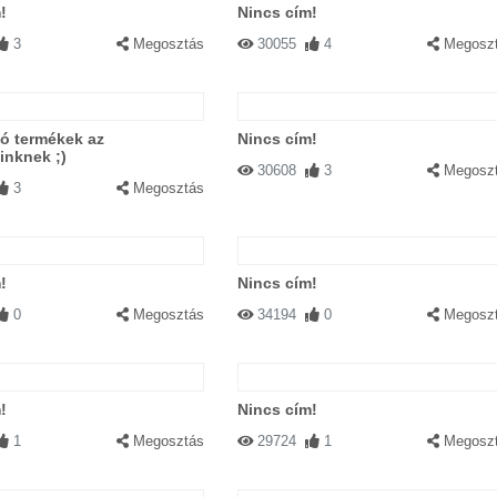
!
Nincs cím!
3
Megosztás
30055
4
Megosz
ó termékek az
Nincs cím!
inknek ;)
30608
3
Megosz
3
Megosztás
!
Nincs cím!
0
Megosztás
34194
0
Megosz
!
Nincs cím!
1
Megosztás
29724
1
Megosz