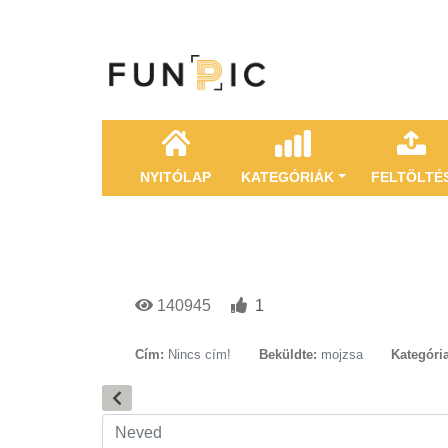
NYITÓLAP
KATEGÓRIÁK
FELTÖLTÉ
140945
1
Cím:
Nincs cím!
Beküldte:
mojzsa
Kategória