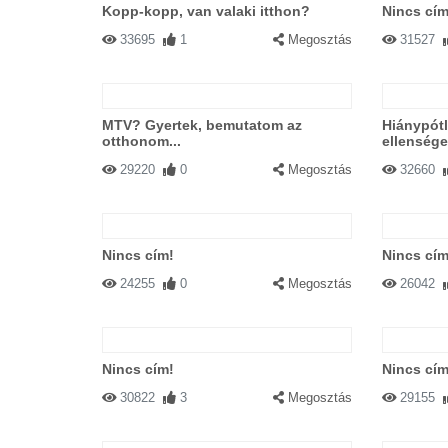
Kopp-kopp, van valaki itthon?
Nincs cím
33695
1
Megosztás
31527
MTV? Gyertek, bemutatom az
Hiánypótl
otthonom...
ellensége
29220
0
Megosztás
32660
Nincs cím!
Nincs cím
24255
0
Megosztás
26042
Nincs cím!
Nincs cím
30822
3
Megosztás
29155