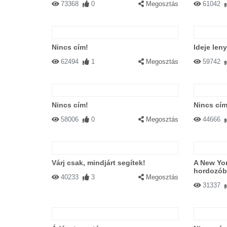
73368
0
Megosztás
61042
Nincs cím!
Ideje leny
62494
1
Megosztás
59742
Nincs cím!
Nincs cím
58006
0
Megosztás
44666
Várj csak, mindjárt segítek!
A New Yor
hordozób
40233
3
Megosztás
31337