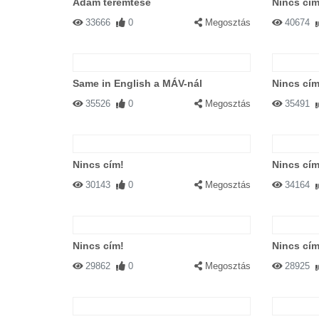
Ádám teremtése
Nincs cím
33666
0
Megosztás
40674
Same in English a MÁV-nál
Nincs cím
35526
0
Megosztás
35491
Nincs cím!
Nincs cím
30143
0
Megosztás
34164
Nincs cím!
Nincs cím
29862
0
Megosztás
28925