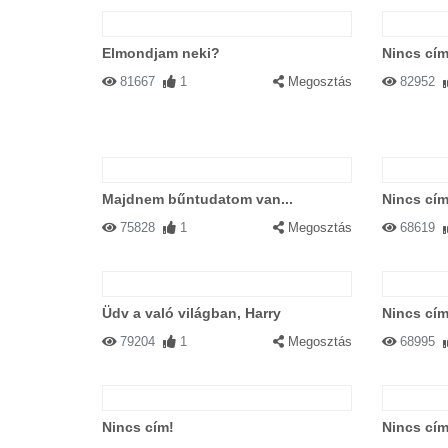
Elmondjam neki?
Nincs cím
81667
1
Megosztás
82952
Majdnem bűntudatom van...
Nincs cím
75828
1
Megosztás
68619
Üdv a való világban, Harry
Nincs cím
79204
1
Megosztás
68995
Nincs cím!
Nincs cím