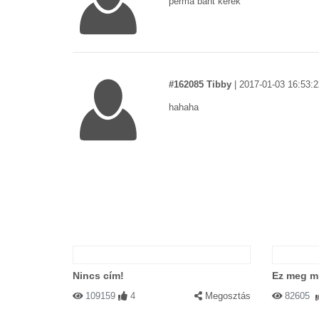
perma bant kérek
#162085 Tibby
|
2017-01-03 16:53:2
hahaha
Nincs cím!
Ez meg m
109159
4
Megosztás
82605