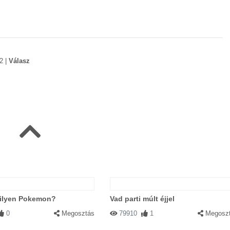
2
|
Válasz
ilyen Pokemon?
Vad parti múlt éjjel
0
Megosztás
79910
1
Megosz