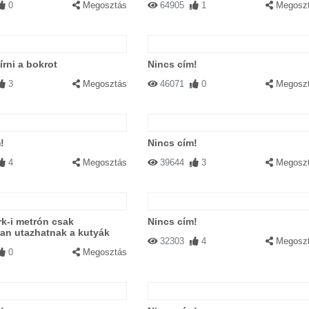
0
Megosztás
64905
1
Megosz
írni a bokrot
Nincs cím!
3
Megosztás
46071
0
Megosz
!
Nincs cím!
4
Megosztás
39644
3
Megosz
k-i metrón csak
Nincs cím!
an utazhatnak a kutyák
32303
4
Megosz
0
Megosztás