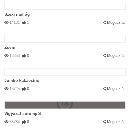
Szexi nadrág
14131
1
Megosztás
Zseni
13353
0
Megosztás
Jumbo kakacsínó
13725
0
Megosztás
Vigyázat sorompó!
35784
8
Megosztás