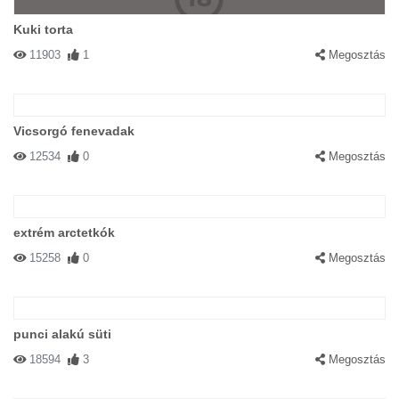
Kuki torta
11903
1
Megosztás
Vicsorgó fenevadak
12534
0
Megosztás
extrém arctetkók
15258
0
Megosztás
punci alakú süti
18594
3
Megosztás