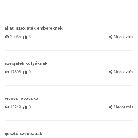
állati szexjáték embereknek
22065
3
Megosztás
szexjáték kutyáknak
17808
0
Megosztás
vicces lovacska
15249
0
Megosztás
ijesztő szexbabák