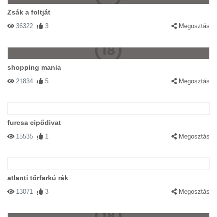
Zsák a foltját
36322
3
Megosztás
shopping mania
21834
5
Megosztás
furcsa cipődivat
15535
1
Megosztás
atlanti tőrfarkú rák
13071
3
Megosztás