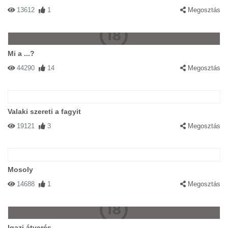
13612
1
Megosztás
Mi a ...?
44290
14
Megosztás
Valaki szereti a fagyit
19121
3
Megosztás
Mosoly
14688
1
Megosztás
Igazi átverés