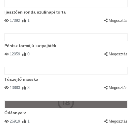
Ijesztően ronda szülinapi torta
17092
1
Megosztás
Pénisz formájú kutyajáték
12059
0
Megosztás
Túszejtő macska
13883
3
Megosztás
Óriásnyelv
26919
1
Megosztás