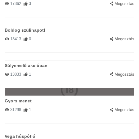
17362
3
Megosztás
Boldog szülinapot!
13413
0
Megosztás
Súlyemelő akcióban
13833
1
Megosztás
Gyors menet
31298
1
Megosztás
Vega húspótló