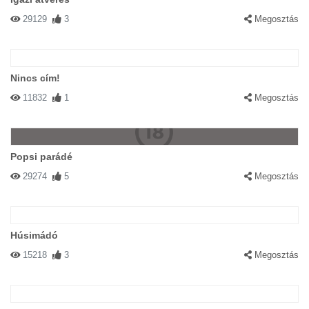
29129
3
Megosztás
Nincs cím!
11832
1
Megosztás
Popsi parádé
29274
5
Megosztás
Húsimádó
15218
3
Megosztás