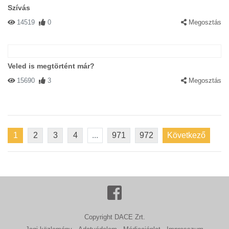
Szívás
14519
0
Megosztás
Veled is megtörtént már?
15690
3
Megosztás
1
2
3
4
...
971
972
Következő
Copyright DACE Zrt.