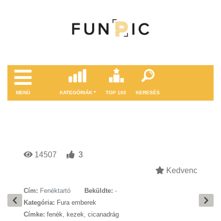
MENÜ
KATEGÓRIÁK
TOP 100
KERESÉS
14507
3
Kedvenc
Cím:
Fenéktartó
Beküldte:
-
Kategória:
Fura emberek
Címke:
fenék
,
kezek
,
cicanadrág