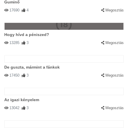
Guminő
17690
4
Megosztás
Hogy hívd a péniszed?
13285
3
Megosztás
De guszta, mármint a fánkok
17450
3
Megosztás
Az igazi kényelem
13042
3
Megosztás