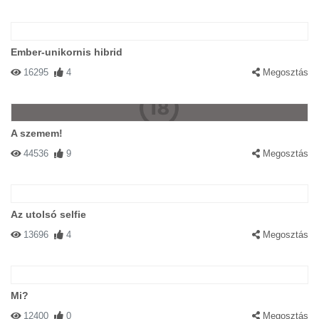
Ember-unikornis hibrid
16295
4
Megosztás
A szemem!
44536
9
Megosztás
Az utolsó selfie
13696
4
Megosztás
Mi?
12400
0
Megosztás