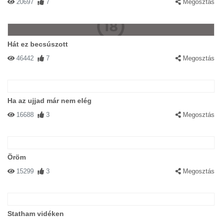
20697
7
Megosztás
Hát ez becsúszott
46442
7
Megosztás
Ha az ujjad már nem elég
16688
3
Megosztás
Öröm
15299
3
Megosztás
Statham vidéken