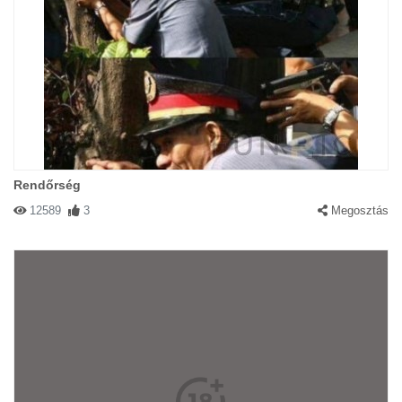
Rendőrség
12589
3
Megosztás