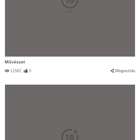
Művészet
11582
0
Megosztás