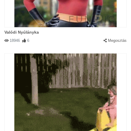
Valódi Nyúlányka
18946
6
Megosztás