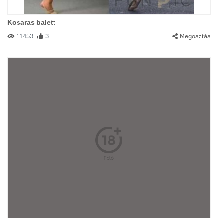
Kosaras balett
11453
3
Megosztás