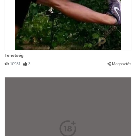
Tehetség
10931
3
Megosztás