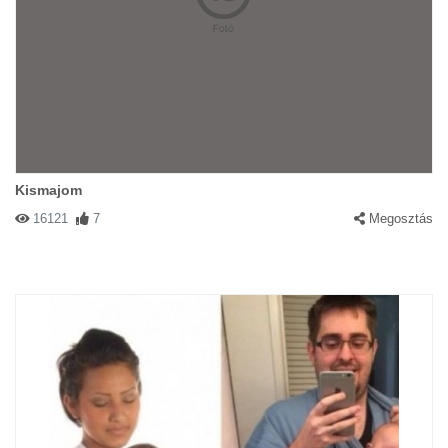
Kismajom
16121
7
Megosztás