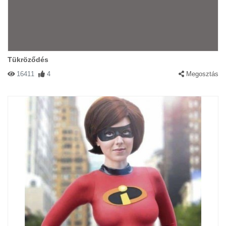
Tükröződés
16411
4
Megosztás