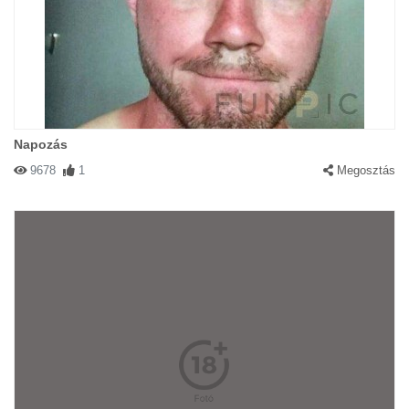
Napozás
9678
1
Megosztás