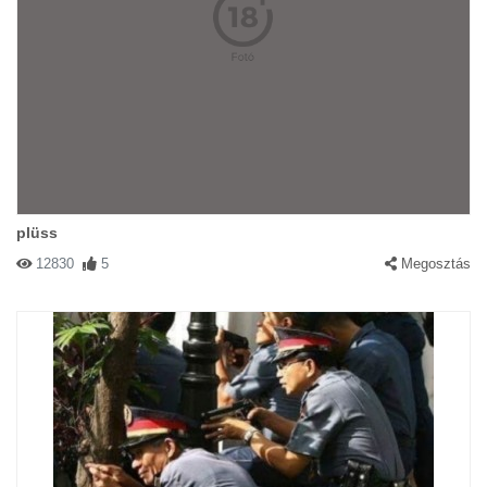
plüss
12830
5
Megosztás