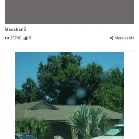
Macskanő
16740
8
Megosztás