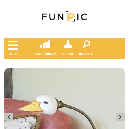
MENÜ
KATEGÓRIÁK
TOP 100
KERESÉS