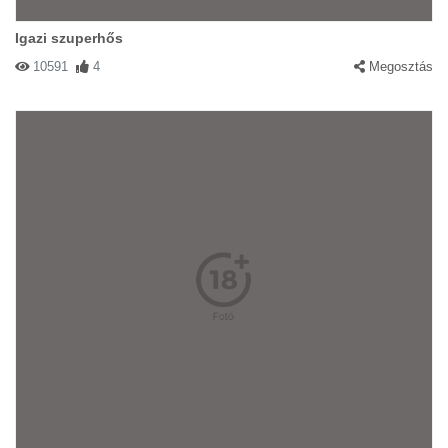
Igazi szuperhős
10591
4
Megosztás