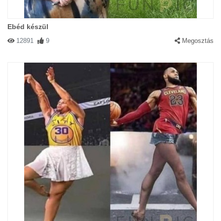
Ebéd készül
12891
9
Megosztás