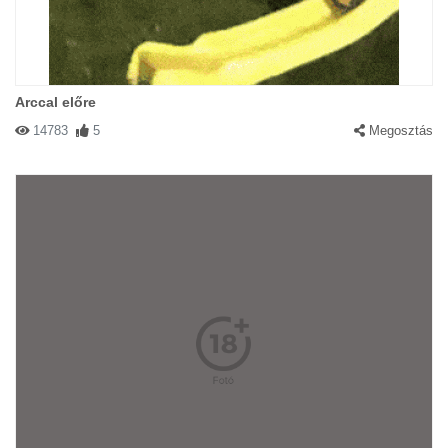
Arccal előre
14783
5
Megosztás