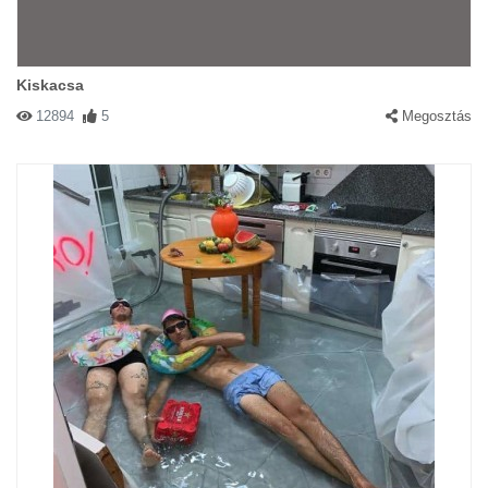
Kiskacsa
12894
5
Megosztás