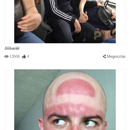
Jóbarát
13506
4
Megosztás