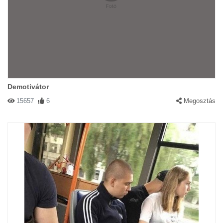
Demotivátor
15657
6
Megosztás