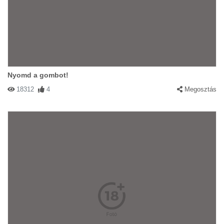
Nyomd a gombot!
18312
4
Megosztás