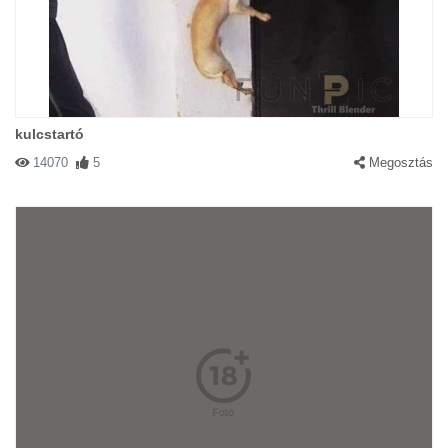
kulcstartó
14070
5
Megosztás