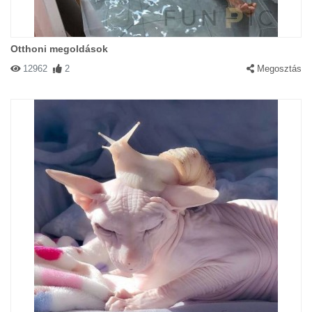
Otthoni megoldások
12962
2
Megosztás