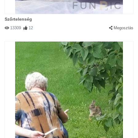
Szőrtelenség
13309
12
Megosztás