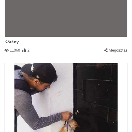
Kötény
11868
2
Megosztás