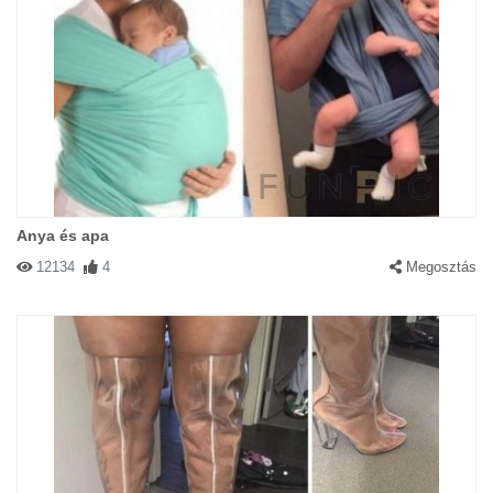
Anya és apa
12134
4
Megosztás