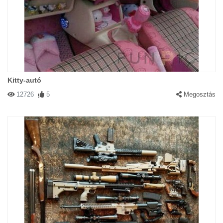
Kitty-autó
12726
5
Megosztás