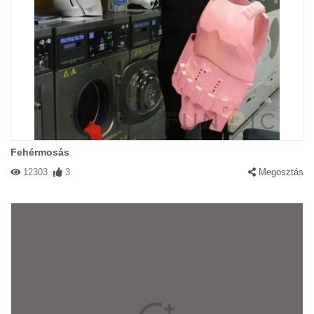
Fehérmosás
12303
3
Megosztás