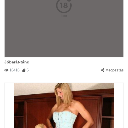
Jóbarát-tánc
16416
5
Megosztás