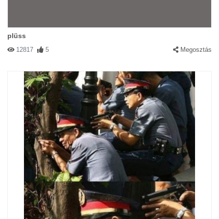
plüss
12817
5
Megosztás