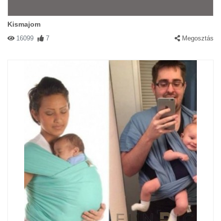
Kismajom
16099
7
Megosztás