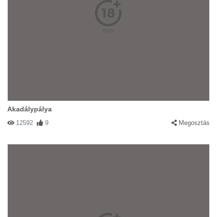
Akadálypálya
12592
9
Megosztás