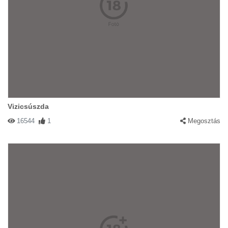
Vizicsúszda
16544
1
Megosztás