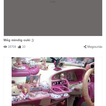
Még mindig cuki ;)
18704
10
Megosztás