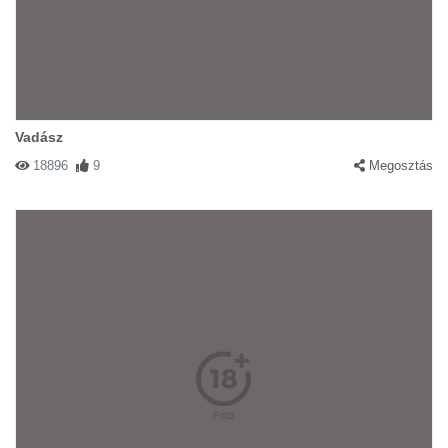
Vadász
18896
9
Megosztás