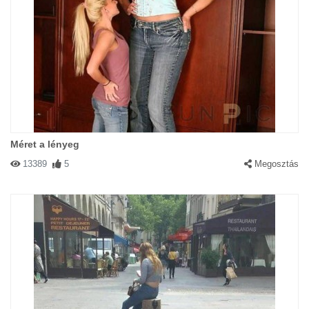
Méret a lényeg
13389
5
Megosztás