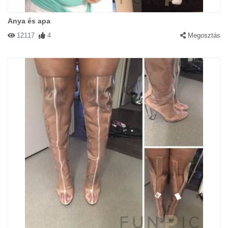
Anya és apa
12117
4
Megosztás