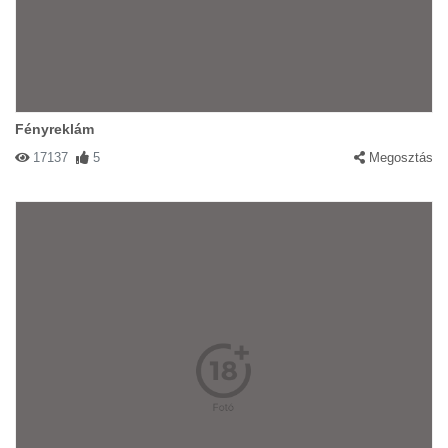
Fényreklám
17137
5
Megosztás