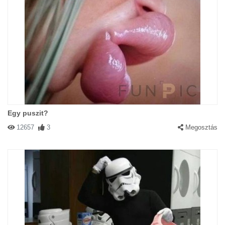
Egy puszit?
12657
3
Megosztás