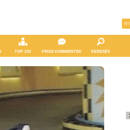
NY
S
TOP 100
FRISS KOMMENTEK
KERESÉS