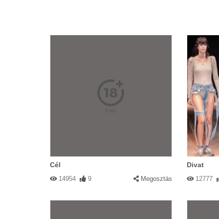
Cél
Divat
14954
9
Megosztás
12777