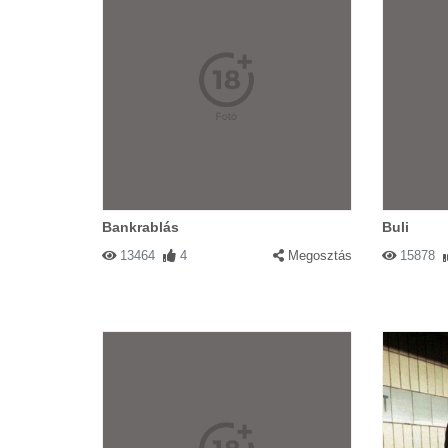
Bankrablás
Buli
13464
4
Megosztás
15878