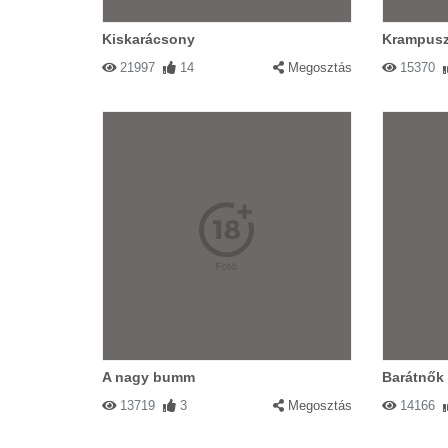
Kiskarácsony
Krampus
21997
14
Megosztás
15370
A nagy bumm
Barátnők
13719
3
Megosztás
14166