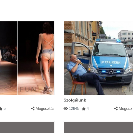
Szolgálunk
5
Megosztás
12945
4
Megosz