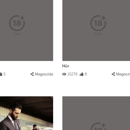
Húr
5
Megosztás
15276
8
Megosz