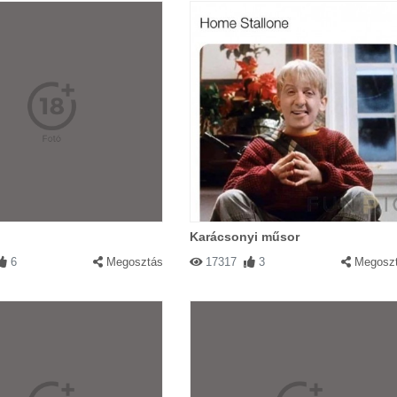
Karácsonyi műsor
6
Megosztás
17317
3
Megosz