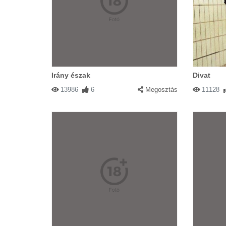
Irány észak
Divat
13986
6
Megosztás
11128