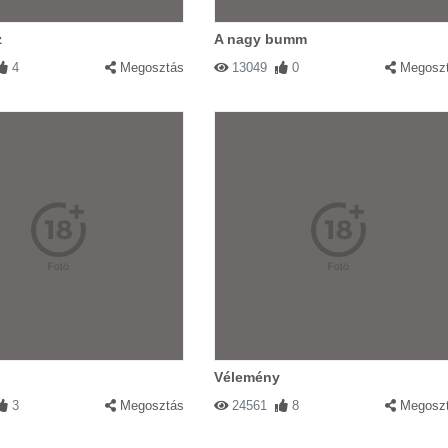
z
A nagy bumm
4
Megosztás
13049
0
Megosz
Vélemény
3
Megosztás
24561
8
Megosz