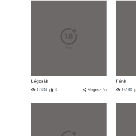
Légzsák
Fánk
12434
3
Megosztás
15180