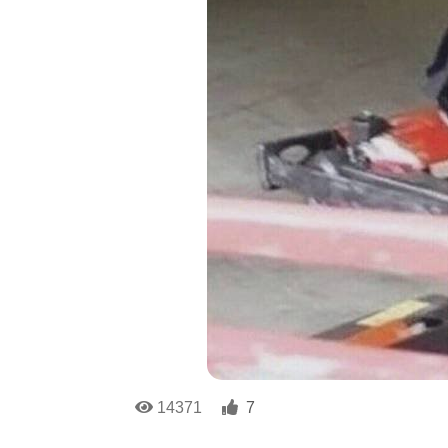
14371
7