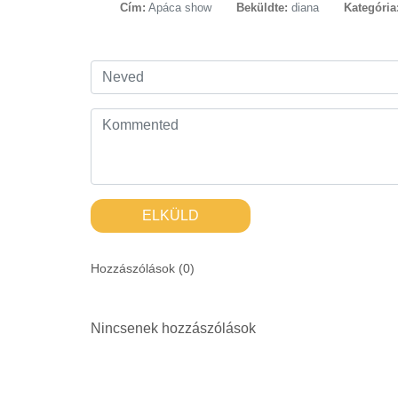
Cím:
Apáca show
Beküldte:
diana
Kategória
ELKÜLD
Hozzászólások (
0
)
Nincsenek hozzászólások