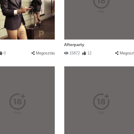
Afterparty
0
Megosztás
15872
12
Megosz