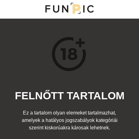
NY
S
TOP 100
FRISS KOMMENTEK
KERESÉS
FELNŐTT TARTALOM
Kedvenc
tt
Címke:
lány popsi gyümölcs
Ez a tartalom olyan elemeket tartalmazhat,
amelyek a hatályos jogszabályok kategóriái
szerint kiskorúakra károsak lehetnek.