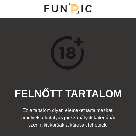
NY
S
TOP 100
FRISS KOMMENTEK
KERESÉS
FELNŐTT TARTALOM
Kedvenc
Hírességek
,
Felnőtt
Címke:
lány popsi nyelv albert einstein
Ez a tartalom olyan elemeket tartalmazhat,
amelyek a hatályos jogszabályok kategóriái
szerint kiskorúakra károsak lehetnek.