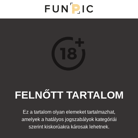
MENÜ
KATEGÓRIÁK
TOP 100
KERESÉS
FELNŐTT TARTALOM
14662
3
Kedvenc
Ez a tartalom olyan elemeket tartalmazhat,
Cím:
amelyek a hatályos jogszabályok kategóriái
Sellő
Beküldte:
diana
Kategória:
szerint kiskorúakra károsak lehetnek.
Egyéb fotó
,
Felnőtt
Címke:
lány popsi hal