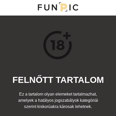
MENÜ
KATEGÓRIÁK
TOP 100
KERESÉS
FELNŐTT TARTALOM
15916
4
Kedvenc
Ez a tartalom olyan elemeket tartalmazhat,
Cím:
amelyek a hatályos jogszabályok kategóriái
Pizza
Beküldte:
diana
Kategória:
szerint kiskorúakra károsak lehetnek.
Fura emberek
,
Felnőtt
Címke:
lány meztelen étel