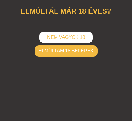
ELMÚLTÁL MÁR 18 ÉVES?
NEM VAGYOK 18
ELMÚLTAM 18 BELÉPEK
ELKÜLD
Hozzászólások (
0
)
Nincsenek hozzászólások