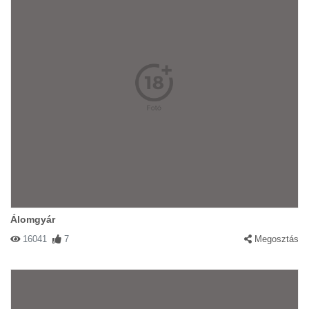
Álomgyár
16041
7
Megosztás