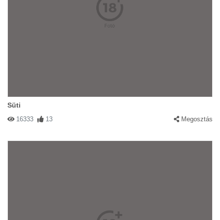
Süti
16333
13
Megosztás