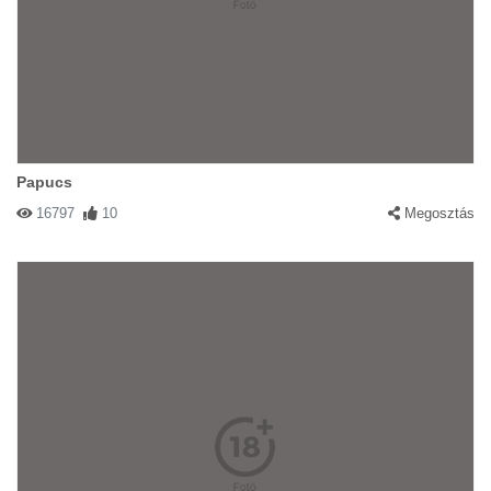
Papucs
16797
10
Megosztás