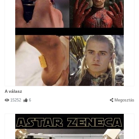
A válasz
15252
6
Megosztás