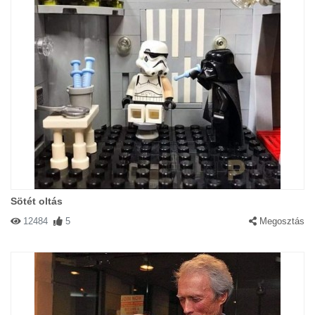
Sötét oltás
12484
5
Megosztás