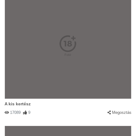
A kis kertész
17089
9
Megosztás