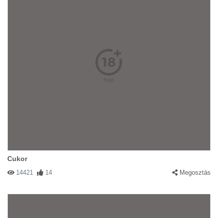
Cukor
14421
14
Megosztás