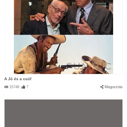
A Jó és a csúf
15748
7
Megosztás