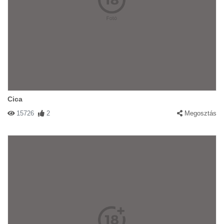
Cica
15726
2
Megosztás