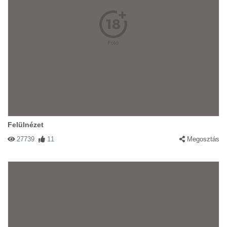
Felülnézet
27739
11
Megosztás