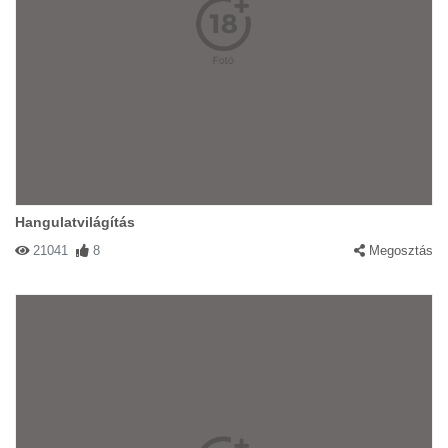
Hangulatvilágítás
21041
8
Megosztás