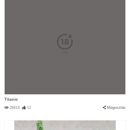
Titanic
26614
12
Megosztás