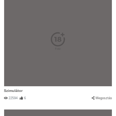
Szimulátor
22594
6
Megosztás