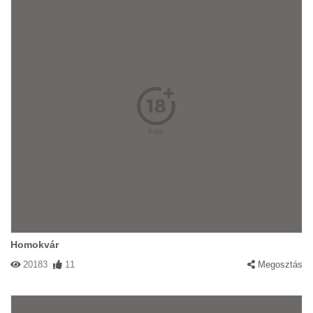
Homokvár
20183
11
Megosztás