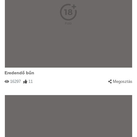
Eredendő bűn
16297
11
Megosztás