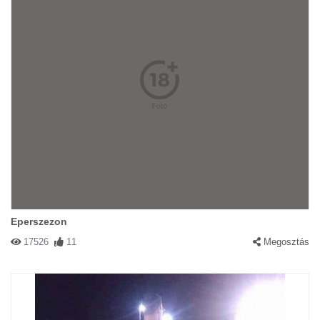
Eperszezon
17526
11
Megosztás