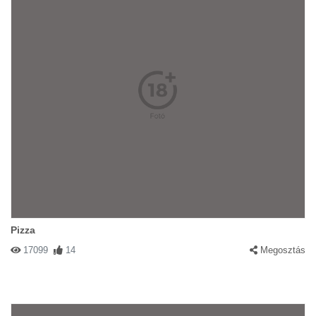
Pizza
17099
14
Megosztás