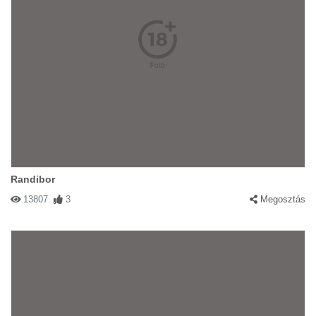
Randibor
13807
3
Megosztás