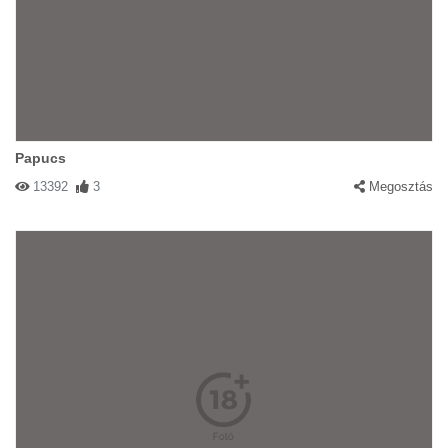
Papucs
13392
3
Megosztás