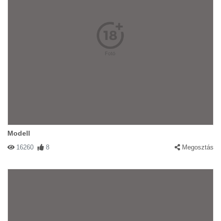
Modell
16260
8
Megosztás