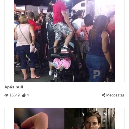
Apás buli
15549
4
Megosztás