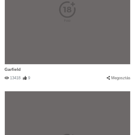
Garfield
13418
9
Megosztás