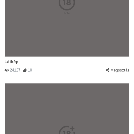
Látkép
24127
10
Megosztás