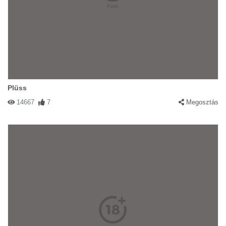
Plüss
14667
7
Megosztás