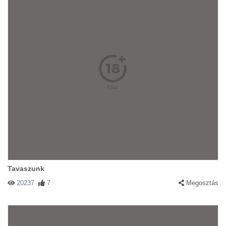
Tavaszunk
20237
7
Megosztás