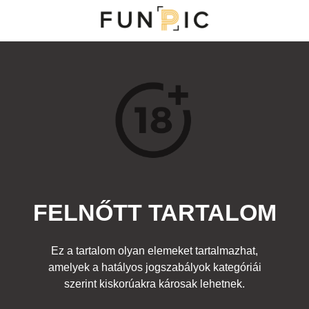
MENÜ
KATEGÓRIÁK
TOP 100
KERESÉS
FELNŐTT TARTALOM
12841
3
Kedvenc
Ez a tartalom olyan elemeket tartalmazhat,
Cím:
amelyek a hatályos jogszabályok kategóriái
I'm lovin it
Beküldte:
diana
Kategória:
szerint kiskorúakra károsak lehetnek.
Kütyük, internet
,
Felnőtt
Címke:
mcdonalds boxer