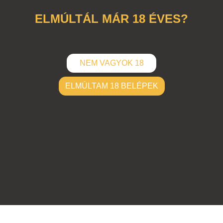
ELMÚLTÁL MÁR 18 ÉVES?
NEM VAGYOK 18
ELMÚLTAM 18 BELÉPEK
ELKÜLD
Hozzászólások (
0
)
Nincsenek hozzászólások