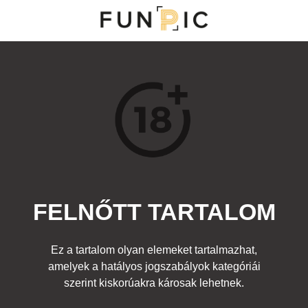
NY
S
TOP 100
FRISS KOMMENTEK
KERESÉS
FELNŐTT TARTALOM
Kedvenc
tyük, internet
,
Egyéb fotó
,
Felnőtt
Címke:
lány popsi laptop kamera
Ez a tartalom olyan elemeket tartalmazhat,
amelyek a hatályos jogszabályok kategóriái
szerint kiskorúakra károsak lehetnek.