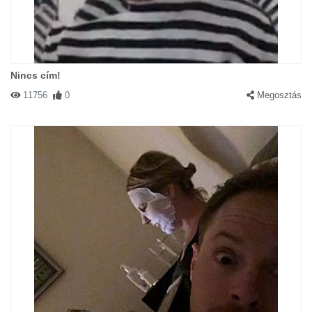
Nincs cím!
11756
0
Megosztás