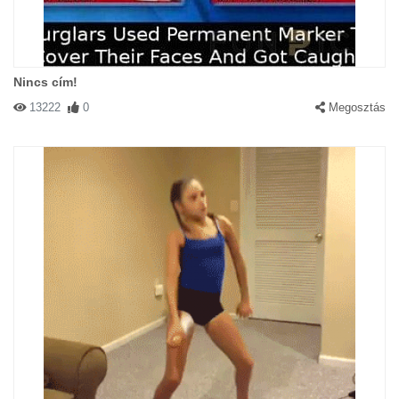
Nincs cím!
13222
0
Megosztás