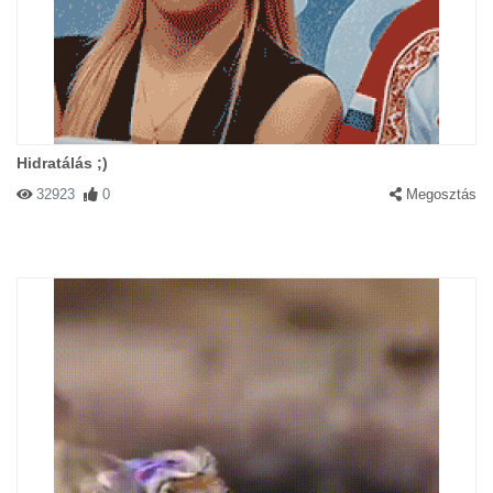
Hidratálás ;)
32923
0
Megosztás