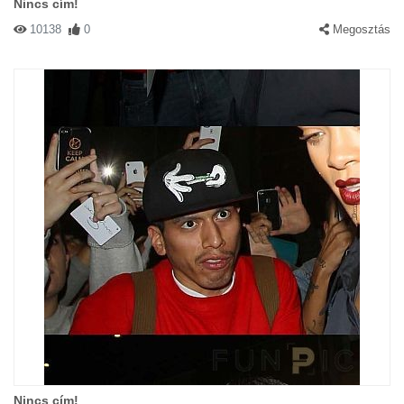
Nincs cím!
10138
0
Megosztás
Nincs cím!