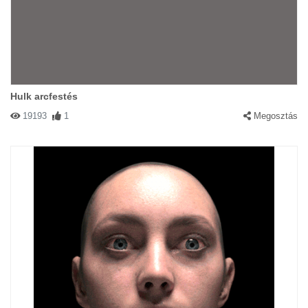
Hulk arcfestés
19193
1
Megosztás