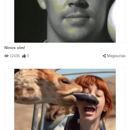
Nincs cím!
12436
0
Megosztás