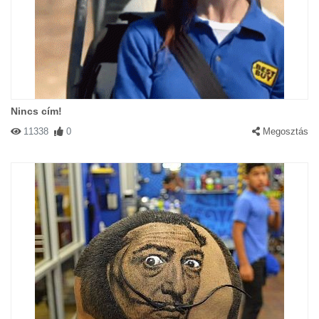
Nincs cím!
11338
0
Megosztás