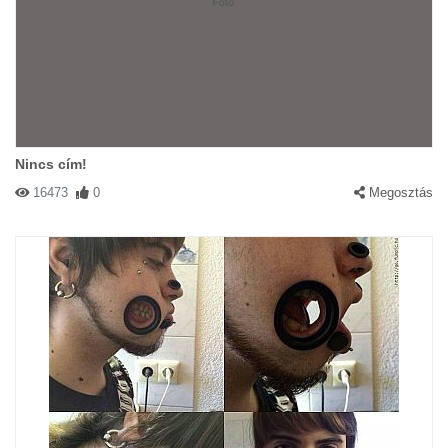
Nincs cím!
16473
0
Megosztás