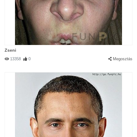
Zseni
13358
0
Megosztás