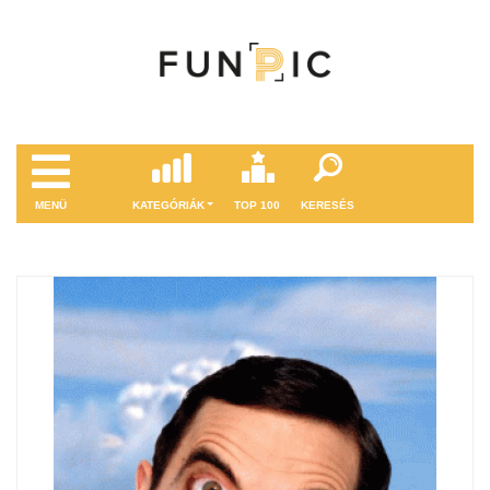
MENÜ
KATEGÓRIÁK
TOP 100
KERESÉS