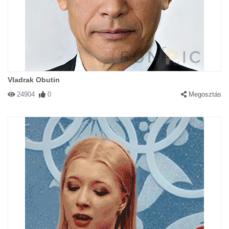
Vladrak Obutin
24904
0
Megosztás