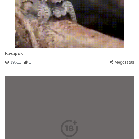
Pávapók
19611
1
Megosztás