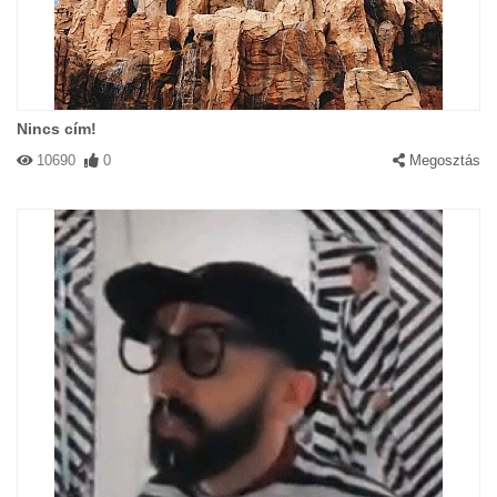
Nincs cím!
10690
0
Megosztás