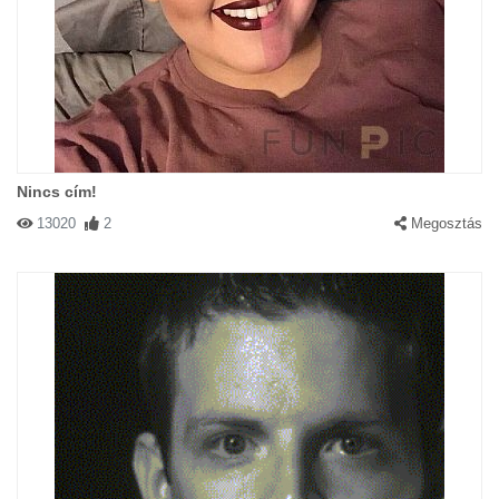
Nincs cím!
13020
2
Megosztás