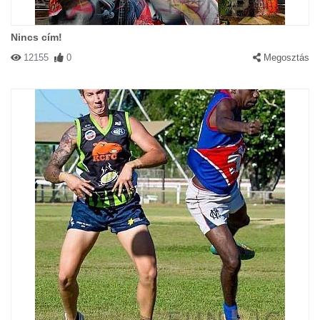
Nincs cím!
12155
0
Megosztás