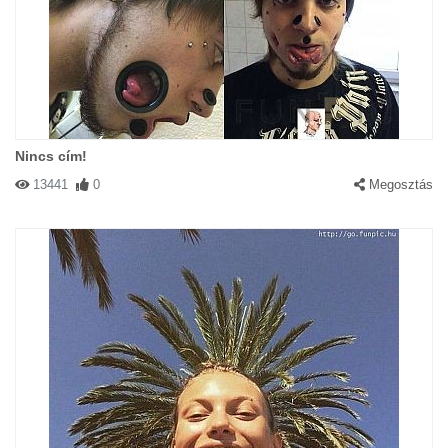
Nincs cím!
13441
0
Megosztás