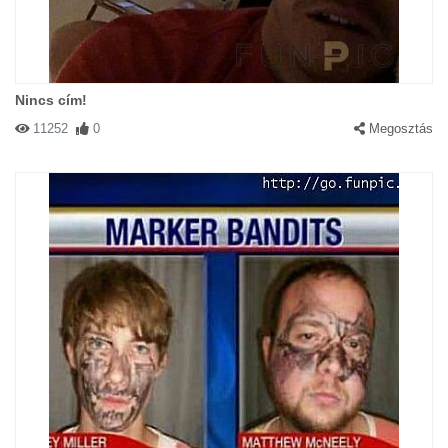
Nincs cím!
11252
0
Megosztás