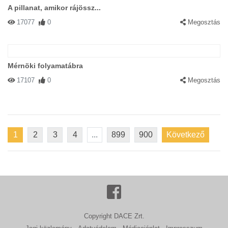
A pillanat, amikor rájössz...
17077
0
Megosztás
Mérnöki folyamatábra
17107
0
Megosztás
1
2
3
4
...
899
900
Következő
Copyright DACE Zrt.