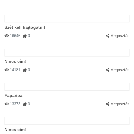
Szét kell hajtogatni!
16646
0
Megosztás
Nincs cím!
14181
0
Megosztás
Faparipa
13373
0
Megosztás
Nincs cím!