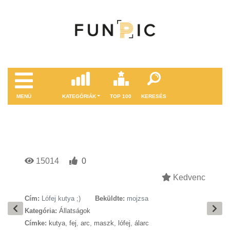
MENÜ
KATEGÓRIÁK
TOP 100
KERESÉS
15014
0
Kedvenc
Cím:
Lófej kutya ;)
Beküldte:
mojzsa
Kategória:
Állatságok
Címke:
kutya
,
fej
,
arc
,
maszk
,
lófej
,
álarc