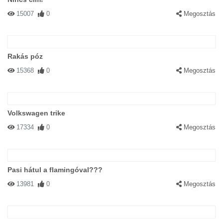
15007
0
Megosztás
Rakás póz
15368
0
Megosztás
Volkswagen trike
17334
0
Megosztás
Pasi hátul a flamingóval???
13981
0
Megosztás