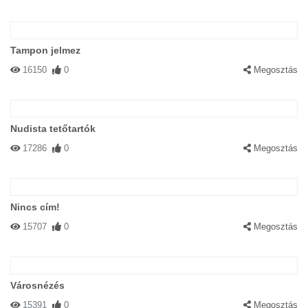
Tampon jelmez
16150
0
Megosztás
Nudista tetőtartók
17286
0
Megosztás
Nincs cím!
15707
0
Megosztás
Városnézés
15391
0
Megosztás