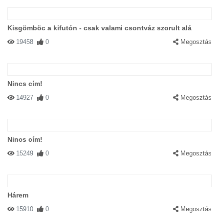
Kisgömböc a kifutón - csak valami csontváz szorult alá
19458
0
Megosztás
Nincs cím!
14927
0
Megosztás
Nincs cím!
15249
0
Megosztás
Hárem
15910
0
Megosztás