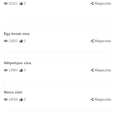
16321
0
Megosztás
Egy kosár cica
13932
0
Megosztás
Hétpettyes cica
13983
0
Megosztás
Nincs cím!
14559
0
Megosztás