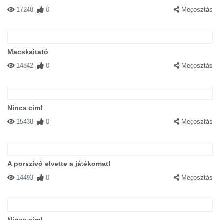
17248
0
Megosztás
Macskaitató
14842
0
Megosztás
Nincs cím!
15438
0
Megosztás
A porszívó elvette a játékomat!
14493
0
Megosztás
Nincs cím!