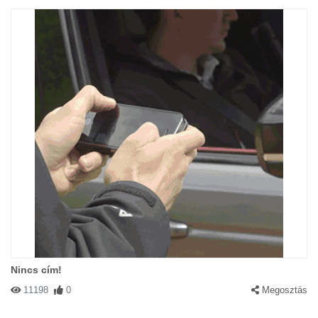
Nincs cím!
11198
0
Megosztás