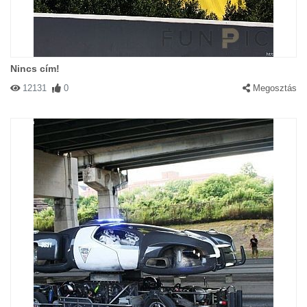
Nincs cím!
12131
0
Megosztás