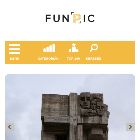
MENÜ
KATEGÓRIÁK
TOP 100
KERESÉS