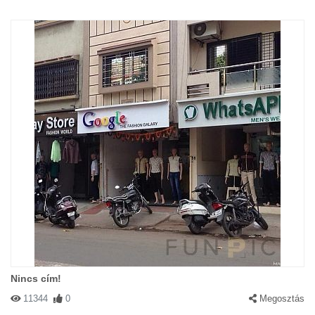
Nincs cím!
11344
0
Megosztás