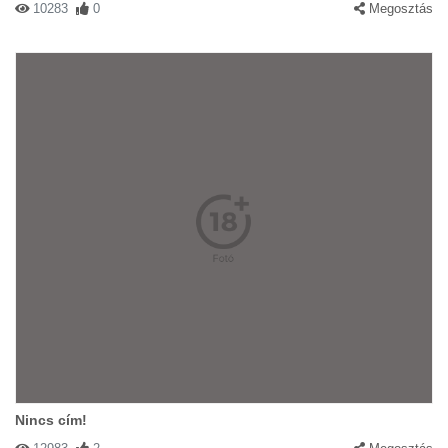
10283
0
Megosztás
Nincs cím!