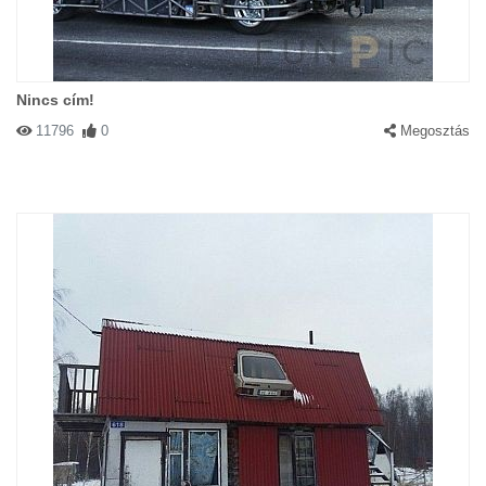
Nincs cím!
11796
0
Megosztás