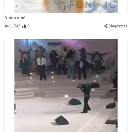
Nincs cím!
11542
0
Megosztás