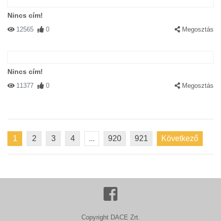
Nincs cím!
12565
0
Megosztás
Nincs cím!
11377
0
Megosztás
1
2
3
4
...
920
921
Következő
Copyright DACE Zrt.