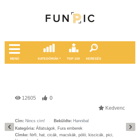
MENÜ
KATEGÓRIÁK
TOP 100
KERESÉS
12605
0
Kedvenc
Cím:
Nincs cím!
Beküldte:
Hannibal
Kategória:
Állatságok
,
Fura emberek
Címke:
férfi
,
hat
,
cicák
,
macskák
,
póló
,
kiscicák
,
pici
,