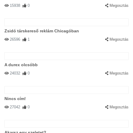
15938
0
Megosztás
Zsidó társkereső reklám Chicagóban
26596
1
Megosztás
A durex olcsóbb
24032
0
Megosztás
Nincs cím!
27042
0
Megosztás
Akarsz egy szeletet?