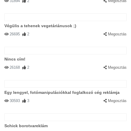
31894
2
Megosztás
Végülis a tehenek vegetáriánusok ;)
26695
2
Megosztás
Nincs cím!
26168
2
Megosztás
Egy lengyel, fotómanipulációkkal foglalkozó cég reklámja
30593
3
Megosztás
Schick borotvareklám