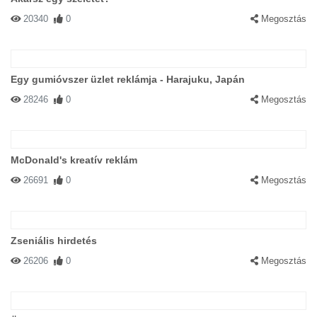
20340
0
Megosztás
Egy gumióvszer üzlet reklámja - Harajuku, Japán
28246
0
Megosztás
McDonald's kreatív reklám
26691
0
Megosztás
Zseniális hirdetés
26206
0
Megosztás