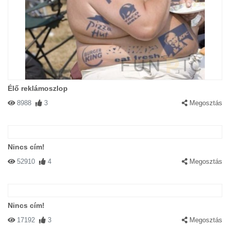
Élő reklámoszlop
8988
3
Megosztás
Nincs cím!
52910
4
Megosztás
Nincs cím!
17192
3
Megosztás