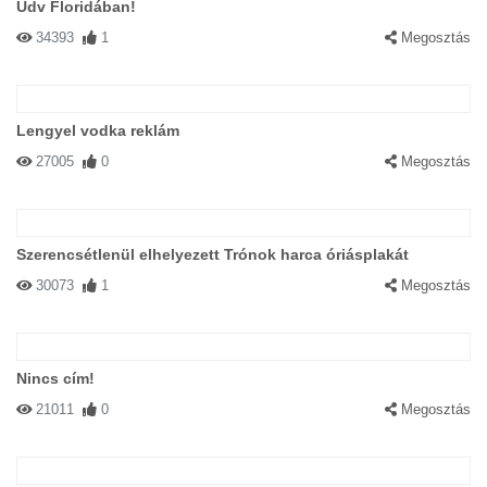
Üdv Floridában!
34393
1
Megosztás
Lengyel vodka reklám
27005
0
Megosztás
Szerencsétlenül elhelyezett Trónok harca óriásplakát
30073
1
Megosztás
Nincs cím!
21011
0
Megosztás