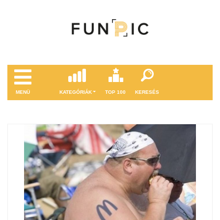
MENÜ
KATEGÓRIÁK
TOP 100
KERESÉS