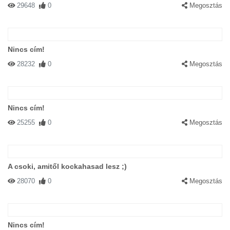
29648
0
Megosztás
Nincs cím!
28232
0
Megosztás
Nincs cím!
25255
0
Megosztás
A csoki, amitől kockahasad lesz ;)
28070
0
Megosztás
Nincs cím!