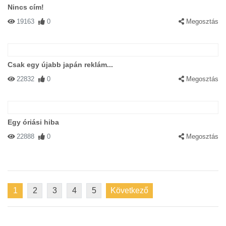
Nincs cím!
19163
0
Megosztás
Csak egy újabb japán reklám...
22832
0
Megosztás
Egy óriási hiba
22888
0
Megosztás
1
2
3
4
5
Következő