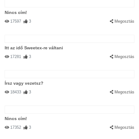
Nincs cím!
17597
3
Megosztás
Itt az idő Sweetex-re váltani
17281
3
Megosztás
Írsz vagy vezetsz?
18433
3
Megosztás
Nincs cím!
17352
3
Megosztás