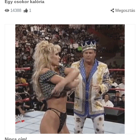
Egy csokor kalória
14388
1
Megosztás
Nincs cím!