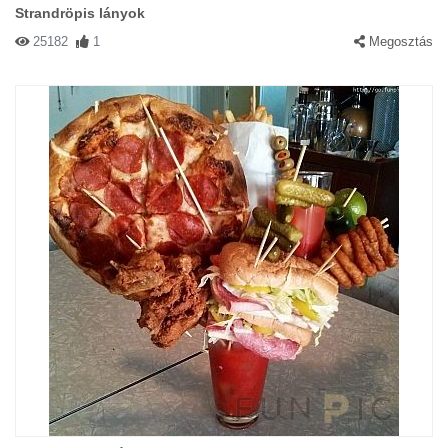
Strandröpis lányok
25182
1
Megosztás