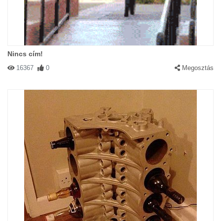
Nincs cím!
16367
0
Megosztás