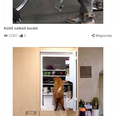
Küllő nélküli bicikli
21507
0
Megosztás