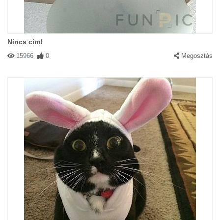
Nincs cím!
15966
0
Megosztás