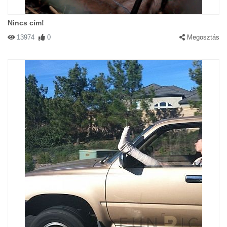
Nincs cím!
13974
0
Megosztás