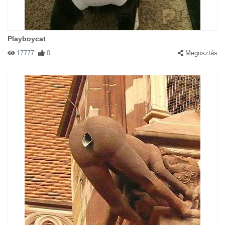
Playboycat
17777
0
Megosztás