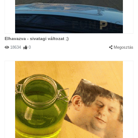
Elhavazva - sivatagi változat ;)
18634
0
Megosztás