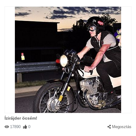
Ízirájder öcsém!
17890
0
Megosztás