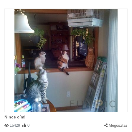
Nincs cím!
16429
0
Megosztás