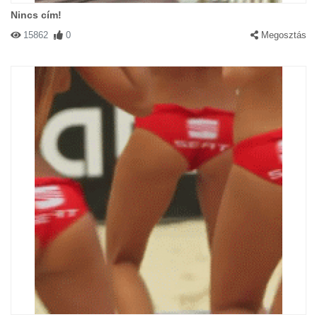
Nincs cím!
15862
0
Megosztás