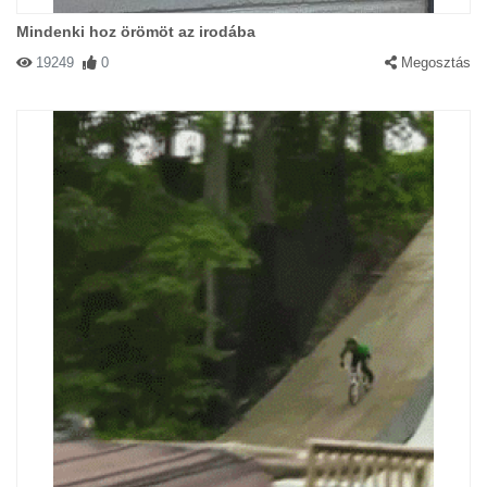
Mindenki hoz örömöt az irodába
19249
0
Megosztás