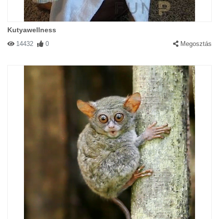
Kutyawellness
14432
0
Megosztás