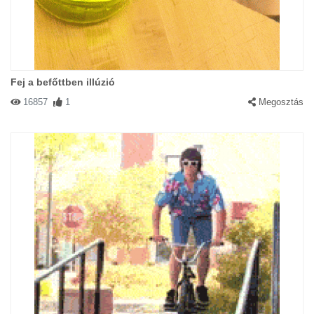
Fej a befőttben illúzió
16857
1
Megosztás