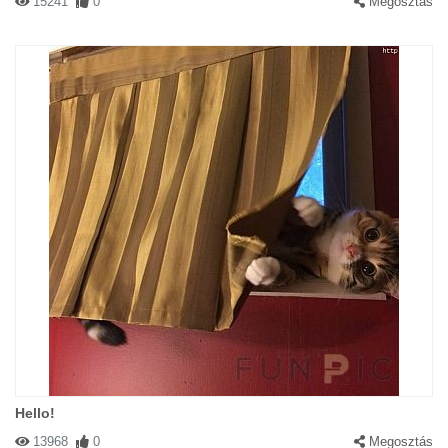
15241
0
Megosztás
Hello!
13968
0
Megosztás