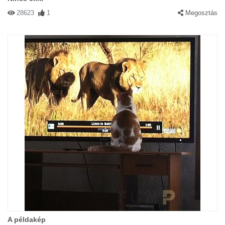
28623
1
Megosztás
A példakép