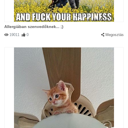
Allergiában szenvedőknek... ;)
19011
0
Megosztás