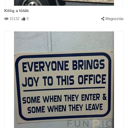
Kilóg a lóláb
15132
0
Megosztás