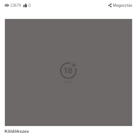
13679
0
Megosztás
Köldökszex