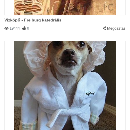
Vízköpő - Freiburg katedrális
19444
0
Megosztás