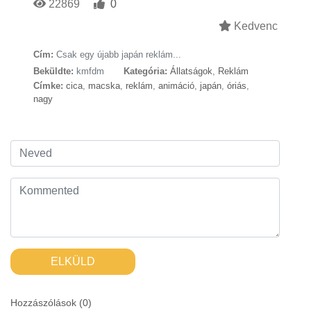
22869
0
Kedvenc
Cím:
Csak egy újabb japán reklám...
Beküldte:
kmfdm
Kategória:
Állatságok
,
Reklám
Címke:
cica
,
macska
,
reklám
,
animáció
,
japán
,
óriás
,
nagy
ELKÜLD
Hozzászólások (
0
)