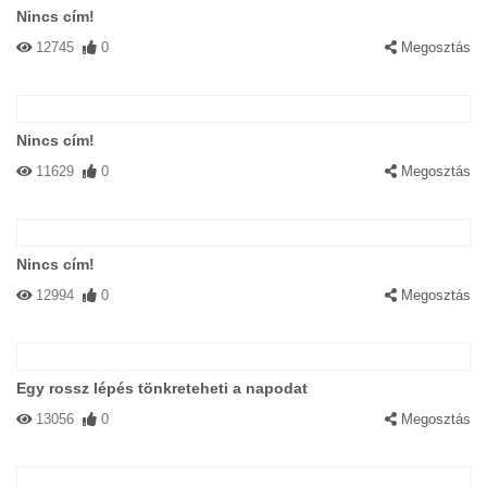
Nincs cím!
12745
0
Megosztás
Nincs cím!
11629
0
Megosztás
Nincs cím!
12994
0
Megosztás
Egy rossz lépés tönkreteheti a napodat
13056
0
Megosztás