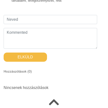
társadalmi
,
levegőszennyezés
,
nrdc
ELKÜLD
Hozzászólások (
0
)
Nincsenek hozzászólások