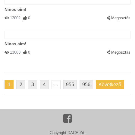
Nincs cím!
12002
0
Megosztás
Nincs cím!
13083
0
Megosztás
1
2
3
4
...
955
956
Következő
Copyright DACE Zrt.