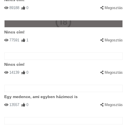
89188
0
Megosztás
Nincs cím!
77591
1
Megosztás
Nincs cím!
14139
0
Megosztás
Egy medence, ami egyben házimozi is
13557
0
Megosztás