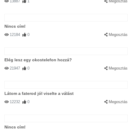
13887
1
Megosztás
Nincs cím!
12184
0
Megosztás
Elég lesz egy okostelefon hozzá?
21947
0
Megosztás
Látom a faterod jól viselte a válást
12232
0
Megosztás
Nincs cím!