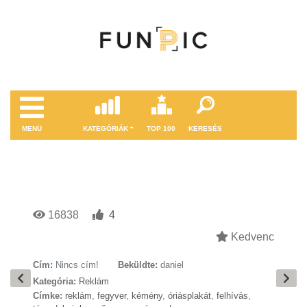
MENÜ
KATEGÓRIÁK
TOP 100
KERESÉS
16838
4
Kedvenc
Cím:
Nincs cím!
Beküldte:
daniel
Kategória:
Reklám
Címke:
reklám
,
fegyver
,
kémény
,
óriásplakát
,
felhívás
,