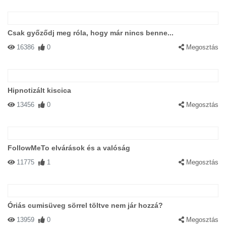
Csak győződj meg róla, hogy már nincs benne...
16386
0
Megosztás
Hipnotizált kiscica
13456
0
Megosztás
FollowMeTo elvárások és a valóság
11775
1
Megosztás
Óriás cumisüveg sörrel töltve nem jár hozzá?
13959
0
Megosztás