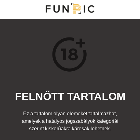
MENÜ
KATEGÓRIÁK
TOP 100
KERESÉS
FELNŐTT TARTALOM
14921
0
Kedvenc
Ez a tartalom olyan elemeket tartalmazhat,
Cím:
amelyek a hatályos jogszabályok kategóriái
meztelen lara croft 4
Beküldte:
-
Kategória:
szerint kiskorúakra károsak lehetnek.
Felnőtt
Címke:
woman
,
nő
,
gun
,
cici
,
puska
,
boobs
,
lara
,
croft