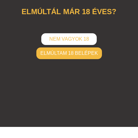
ELMÚLTÁL MÁR 18 ÉVES?
NEM VAGYOK 18
ELMÚLTAM 18 BELÉPEK
ELKÜLD
Hozzászólások (
0
)
Nincsenek hozzászólások