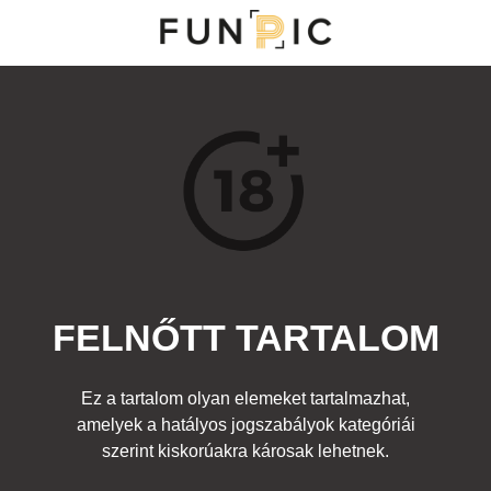
NY
S
TOP 100
FRISS KOMMENTEK
KERESÉS
FELNŐTT TARTALOM
Kedvenc
lnőtt
Címke:
repülő
,
sexy
,
plane
,
steward
Ez a tartalom olyan elemeket tartalmazhat,
amelyek a hatályos jogszabályok kategóriái
szerint kiskorúakra károsak lehetnek.