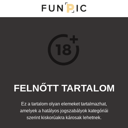
MENÜ
KATEGÓRIÁK
TOP 100
KERESÉS
FELNŐTT TARTALOM
13025
0
Kedvenc
Ez a tartalom olyan elemeket tartalmazhat,
Cím:
amelyek a hatályos jogszabályok kategóriái
kár parázni
Beküldte:
-
Kategória:
Felnőtt
Címke:
szerint kiskorúakra károsak lehetnek.
woman
,
nő
,
water
,
víz
,
man
,
férfi
,
swim
,
úszni