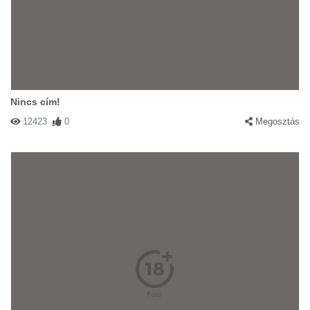
Nincs cím!
12423
0
Megosztás