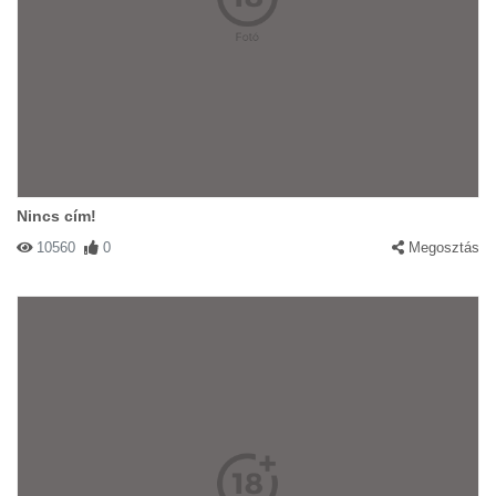
Nincs cím!
10560
0
Megosztás