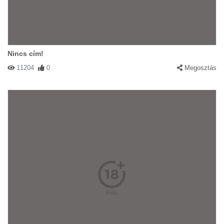
Nincs cím!
11204
0
Megosztás