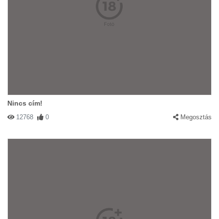
Nincs cím!
12768
0
Megosztás