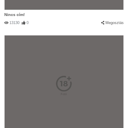
Nincs cím!
13130
0
Megosztás