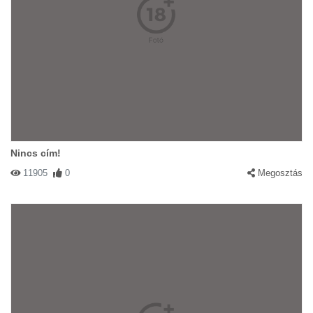
Nincs cím!
11905
0
Megosztás