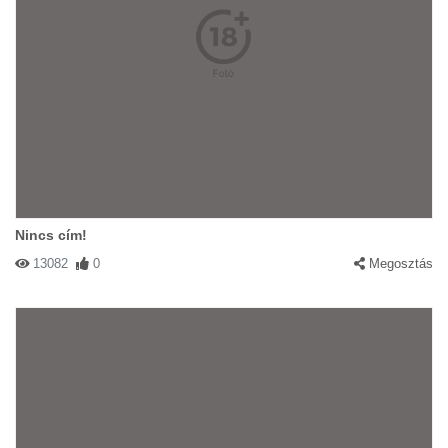
Nincs cím!
13082
0
Megosztás