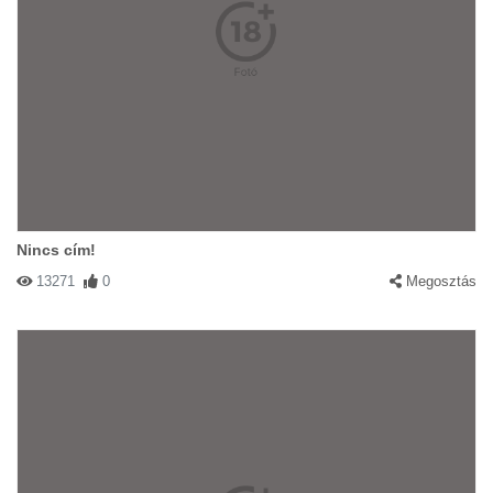
Nincs cím!
13271
0
Megosztás