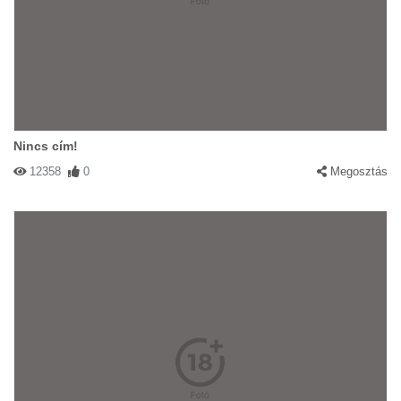
Nincs cím!
12358
0
Megosztás