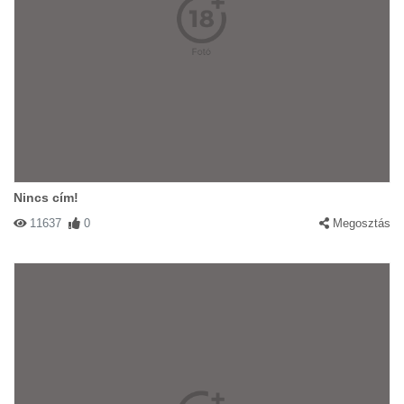
Nincs cím!
11637
0
Megosztás