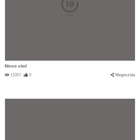
Nincs cím!
11057
0
Megosztás