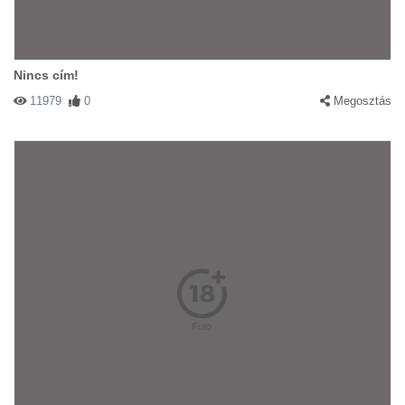
Nincs cím!
11979
0
Megosztás