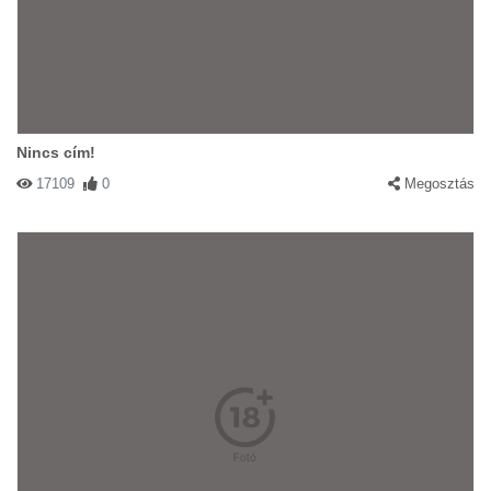
Nincs cím!
17109
0
Megosztás