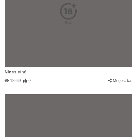
Nincs cím!
12869
0
Megosztás