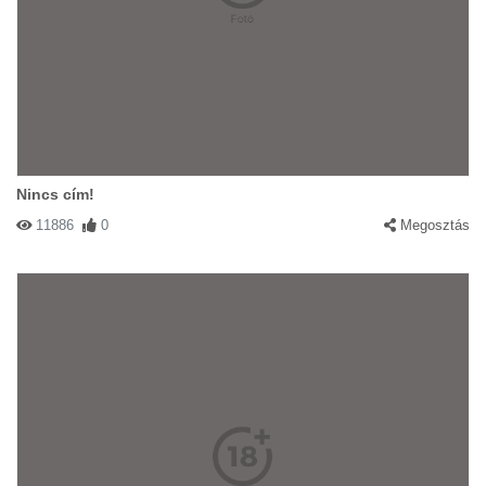
Nincs cím!
11886
0
Megosztás