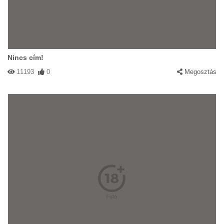
Nincs cím!
11193
0
Megosztás