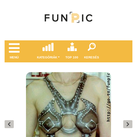
MENÜ
KATEGÓRIÁK
TOP 100
KERESÉS