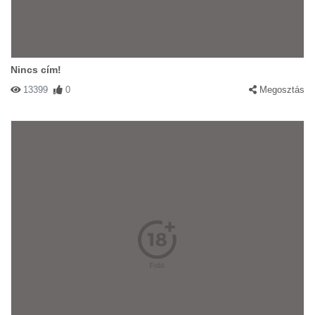
Nincs cím!
13399
0
Megosztás