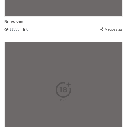
Nincs cím!
11335
0
Megosztás