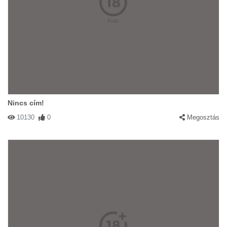
Nincs cím!
10130
0
Megosztás