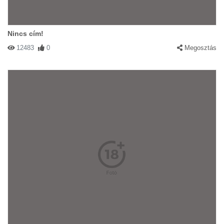
Nincs cím!
12483
0
Megosztás