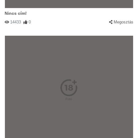
Nincs cím!
14433
0
Megosztás