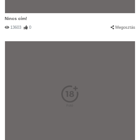
Nincs cím!
13603
0
Megosztás