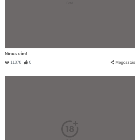
Nincs cím!
11878
0
Megosztás