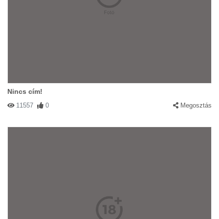
Nincs cím!
11557
0
Megosztás