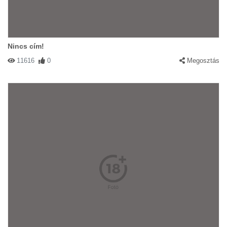
Nincs cím!
11616
0
Megosztás