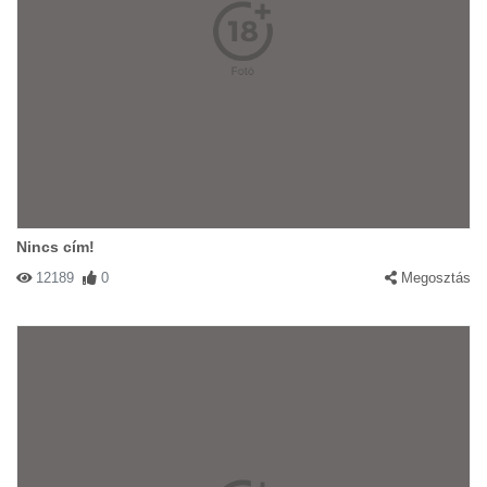
Nincs cím!
12189
0
Megosztás