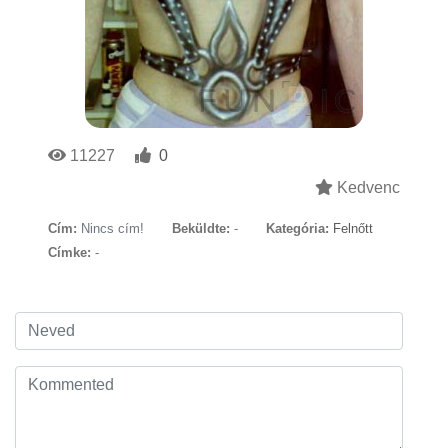
11227
0
Kedvenc
Cím:
Nincs cím!
Beküldte:
-
Kategória:
Felnőtt
Címke:
-