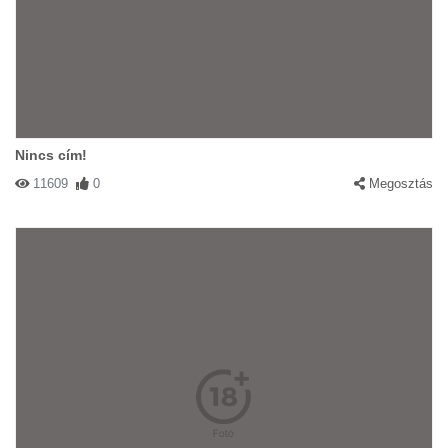
Nincs cím!
11609
0
Megosztás