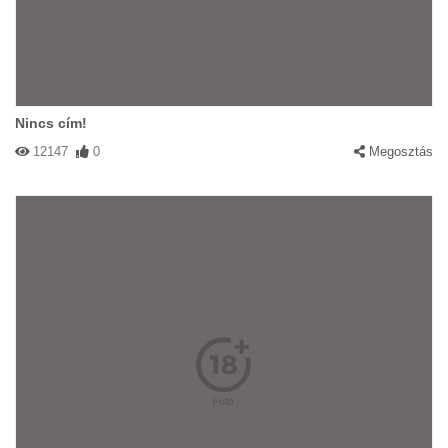
Nincs cím!
12147
0
Megosztás