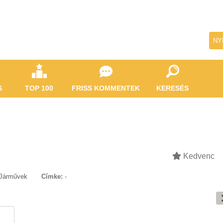
NY
S
TOP 100
FRISS KOMMENTEK
KERESÉS
Kedvenc
Járművek
Címke:
-