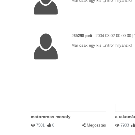
Már csak egy kis ,,nitro" hilyánzik!
#65298 peti
|
2004-03-02 00:00:00
|
Már csak egy kis ,,nitro" hilyánzik!
#59498 palko
|
2004-02-06 00:00:00
Dacia, környezetkímélő... szénát ne
motorcross mosoly
a rakomá
7501
0
Megosztás
7903
#58416 Mc p.
|
2004-02-02 00:00:00