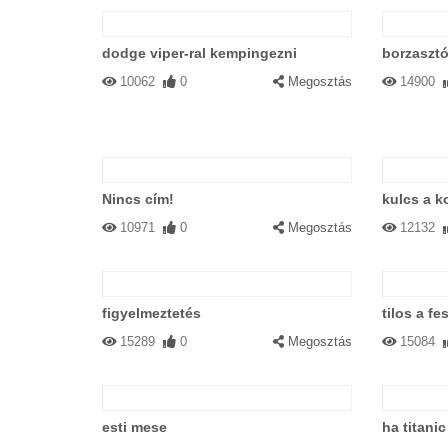
Romakocsi!
dodge viper-ral kempingezni
borzaszt
10062
0
Megosztás
14900
#54972 can
|
2004-01-19 00:00:00
|
Jövőre ezzel indulok a Dakaron.... :)
Nincs cím!
kulcs a k
10971
0
Megosztás
12132
#5672 Abdul
|
2003-01-08 00:00:00
Nem tudom a Daciát égetik vagy a l
figyelmeztetés
tilos a fe
15289
0
Megosztás
15084
#3284 Hajdú Róbert
|
2002-12-12 0
esti mese
ha titani
Egy lóerős Dacia....