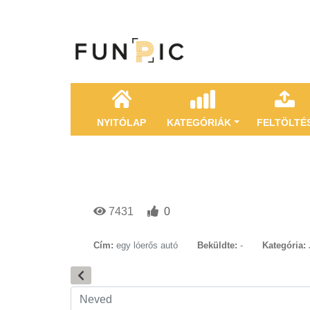
NYITÓLAP
KATEGÓRIÁK
FELTÖLTÉ
7431
0
Cím:
egy lóerős autó
Beküldte:
-
Kategória: