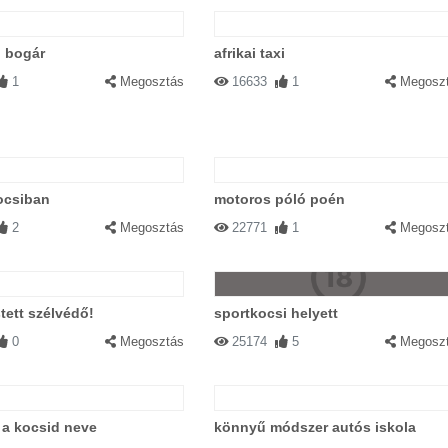
ó bogár
afrikai taxi
1
Megosztás
16633
1
Megosz
Válasz
ocsiban
motoros póló poén
2
Megosztás
22771
1
Megosz
|
Válasz
ovaskocsit?
stett szélvédő!
sportkocsi helyett
0
Megosztás
25174
5
Megosz
0:00:00
|
Válasz
c a kocsid neve
könnyű módszer autós iskola