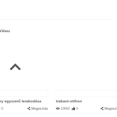
Válasz
|
Válasz
ki!
ny egyszerű lerakodása
trabant-otthon
0
Megosztás
10660
0
Megosz
|
Válasz