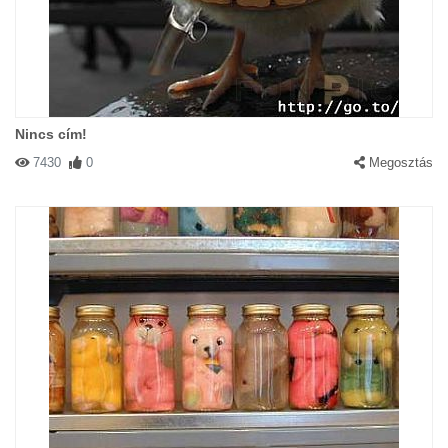
Nincs cím!
7430
0
Megosztás