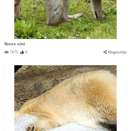
Nincs cím!
7475
0
Megosztás