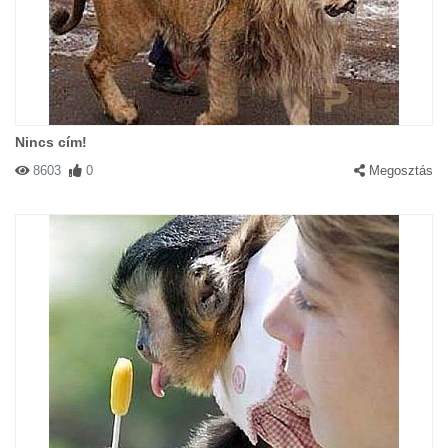
Nincs cím!
8603
0
Megosztás