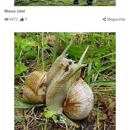
Nincs cím!
8472
0
Megosztás