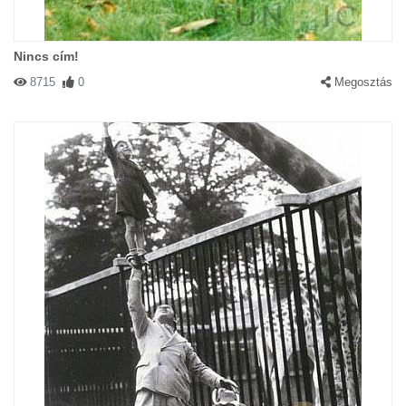
Nincs cím!
8715
0
Megosztás