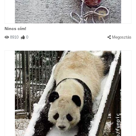
Nincs cím!
8910
0
Megosztás