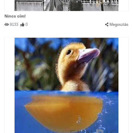
Nincs cím!
9133
0
Megosztás