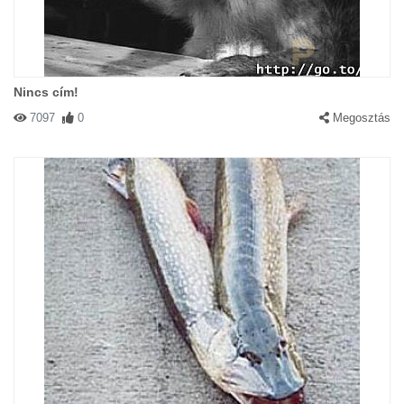
Nincs cím!
7097
0
Megosztás