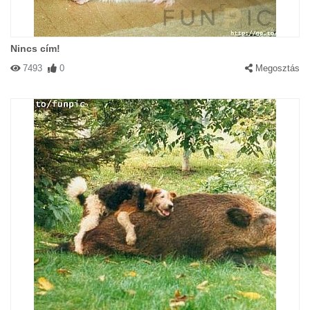
Nincs cím!
7493
0
Megosztás