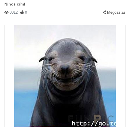
Nincs cím!
8812
0
Megosztás