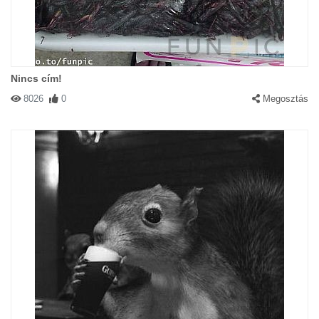
Nincs cím!
8026
0
Megosztás