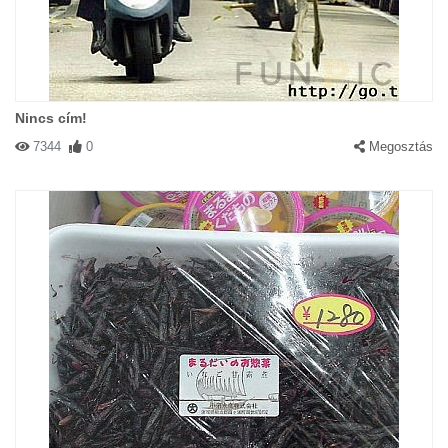
Nincs cím!
7344
0
Megosztás