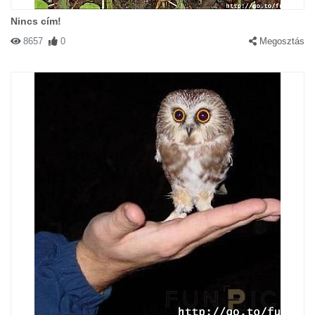
Nincs cím!
8657
0
Megosztás