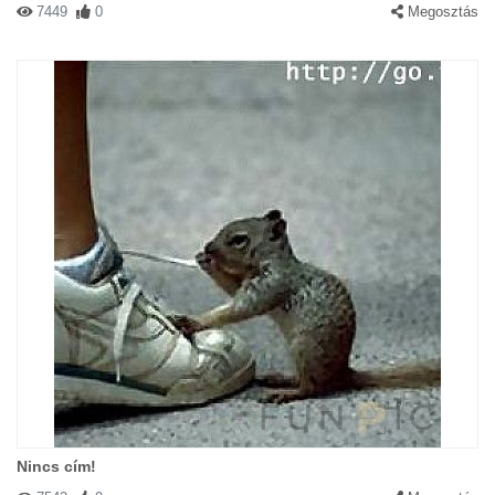
7449
0
Megosztás
Nincs cím!