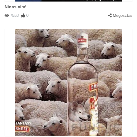
Nincs cím!
7553
0
Megosztás