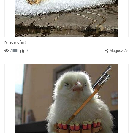
Nincs cím!
7888
0
Megosztás