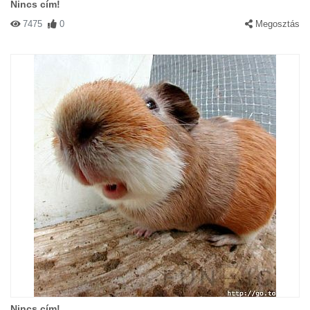
Nincs cím!
7475
0
Megosztás
Nincs cím!