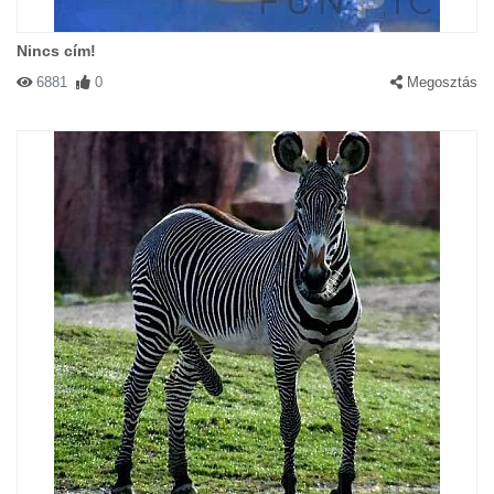
Nincs cím!
6881
0
Megosztás