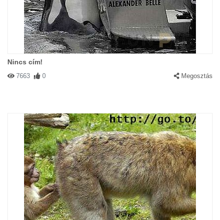
Nincs cím!
7663
0
Megosztás