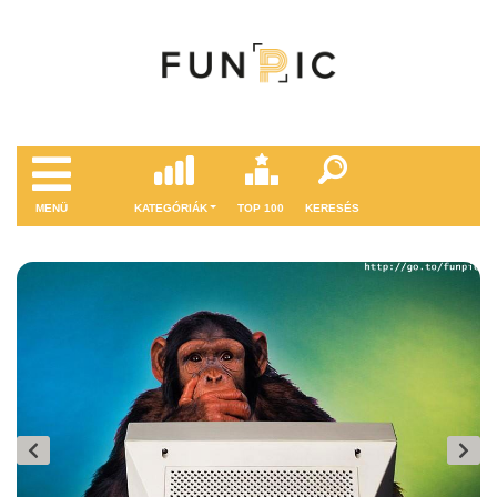
MENÜ
KATEGÓRIÁK
TOP 100
KERESÉS