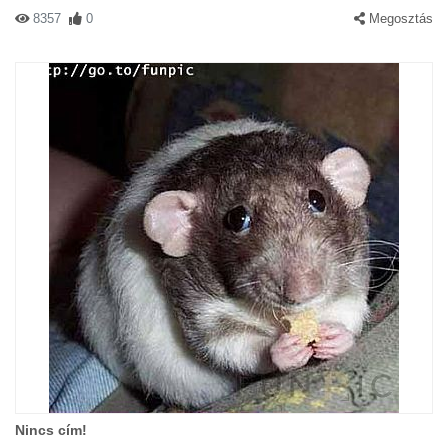
8357
0
Megosztás
Nincs cím!