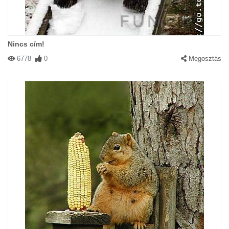
Nincs cím!
6778
0
Megosztás