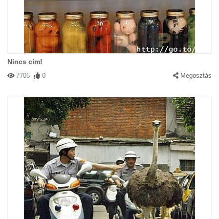
Nincs cím!
7705
0
Megosztás