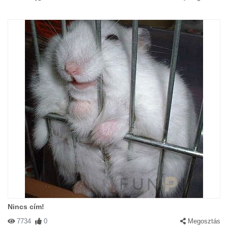
Nincs cím!
7734
0
Megosztás