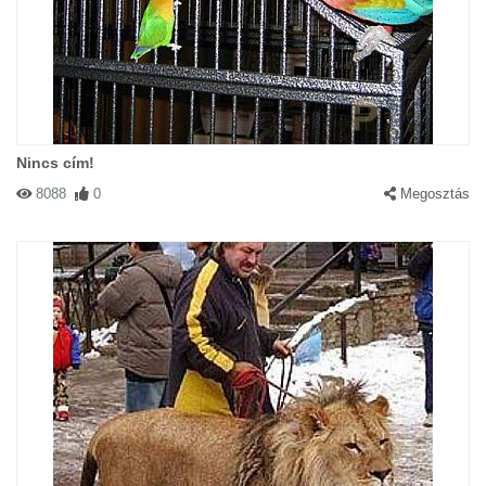
Nincs cím!
8088
0
Megosztás