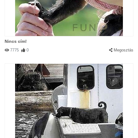
Nincs cím!
7775
0
Megosztás