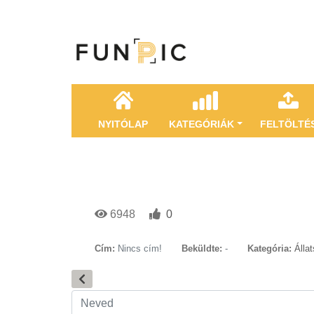
NYITÓLAP
KATEGÓRIÁK
FELTÖLTÉ
6948
0
Cím:
Nincs cím!
Beküldte:
-
Kategória:
Álla