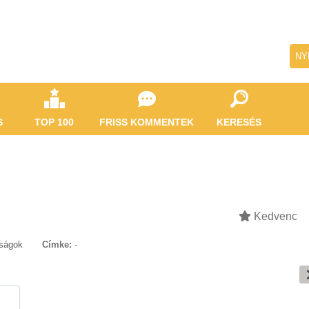
NY
S
TOP 100
FRISS KOMMENTEK
KERESÉS
Kedvenc
tságok
Címke:
-