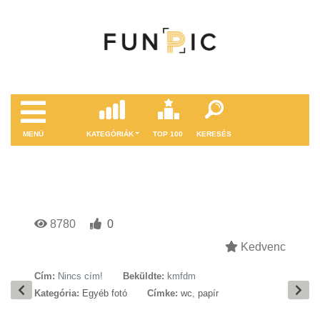
MENÜ
KATEGÓRIÁK
TOP 100
KERESÉS
8780
0
Kedvenc
Cím:
Nincs cím!
Beküldte:
kmfdm
Kategória:
Egyéb fotó
Címke:
wc
,
papír