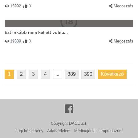
15992
0
Megosztás
Ezt inkább nem kellett volna...
19339
0
Megosztás
1
2
3
4
...
389
390
Következő
Copyright DACE Zrt.
Jogi közlemény
Adatvédelem
Médiaajánlat
Impresszum