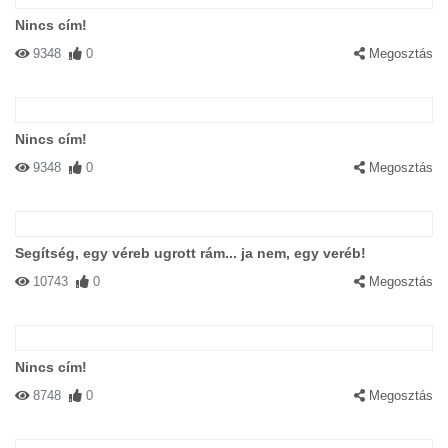
Nincs cím!
9348
0
Megosztás
Nincs cím!
9348
0
Megosztás
Segítség, egy véreb ugrott rám... ja nem, egy veréb!
10743
0
Megosztás
Nincs cím!
8748
0
Megosztás