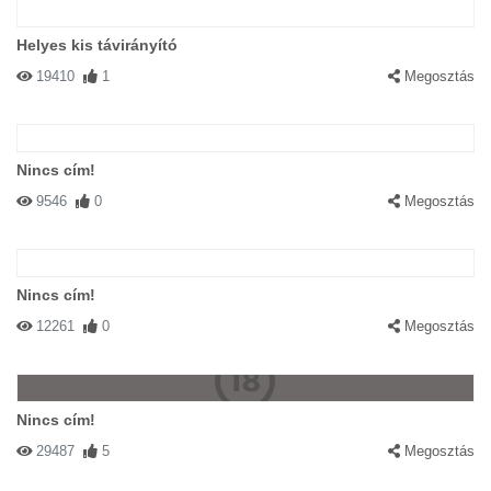
Helyes kis távirányító
19410
1
Megosztás
Nincs cím!
9546
0
Megosztás
Nincs cím!
12261
0
Megosztás
Nincs cím!
29487
5
Megosztás