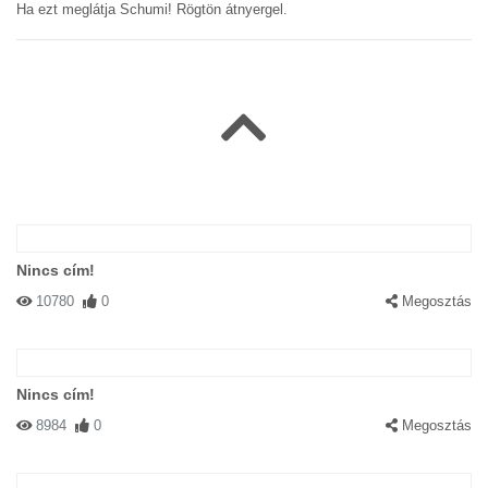
Ha ezt meglátja Schumi! Rögtön átnyergel.
Nincs cím!
10780
0
Megosztás
Nincs cím!
8984
0
Megosztás