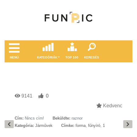
MENÜ
KATEGÓRIÁK
TOP 100
KERESÉS
9141
0
Kedvenc
Cím:
Nincs cím!
Beküldte:
raznor
Kategória:
Járművek
Címke:
forma
,
fűnyíró
,
1