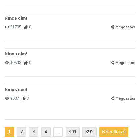
Nincs cím!
21705
0
Megosztás
Nincs cím!
10593
0
Megosztás
Nincs cím!
9387
0
Megosztás
1
2
3
4
...
391
392
Következő