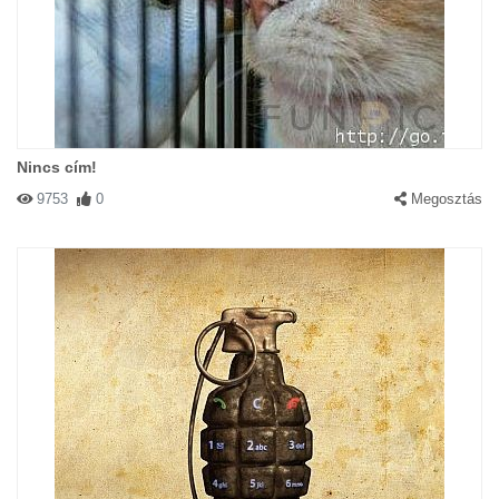
Nincs cím!
9753
0
Megosztás