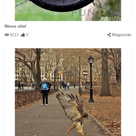
Nincs cím!
8213
0
Megosztás