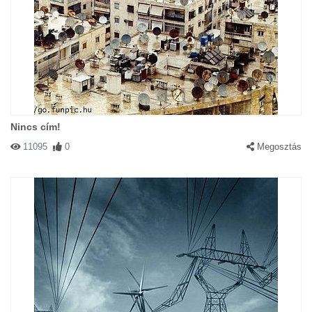
Nincs cím!
11095
0
Megosztás