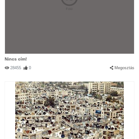
Nincs cím!
28455
0
Megosztás