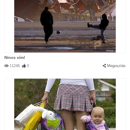
Nincs cím!
11246
0
Megosztás