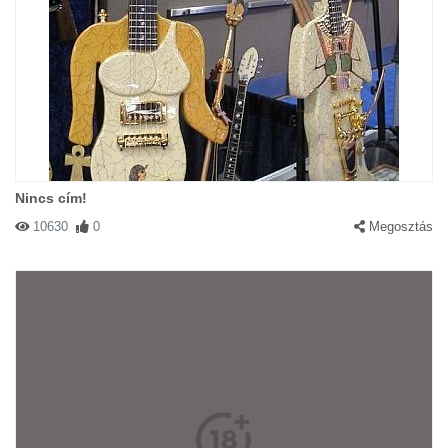
Nincs cím!
10630
0
Megosztás