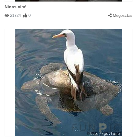
Nincs cím!
21724
0
Megosztás