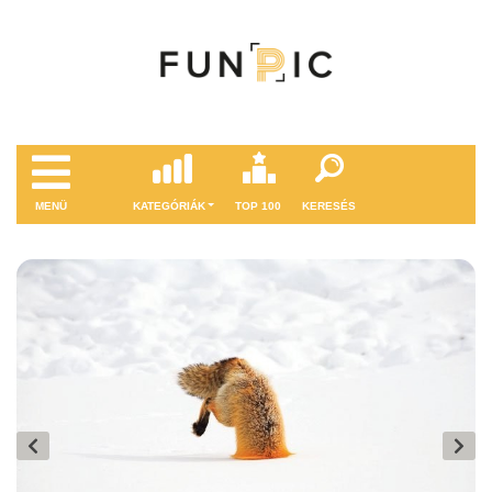
MENÜ
KATEGÓRIÁK
TOP 100
KERESÉS