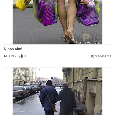
Nincs cím!
11966
0
Megosztás