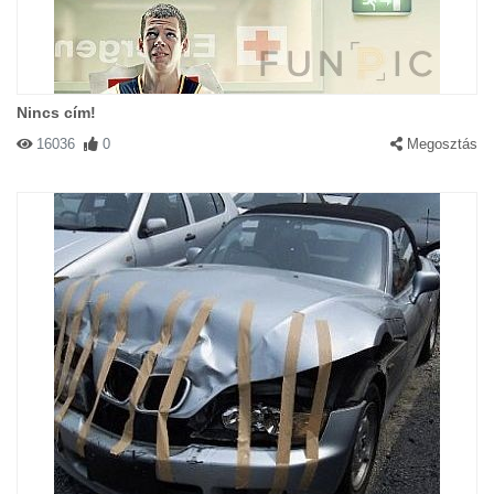
Nincs cím!
16036
0
Megosztás