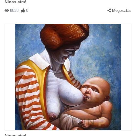
Nincs cím!
8838
0
Megosztás
Nincs cím!