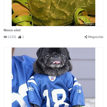
Nincs cím!
11331
1
Megosztás