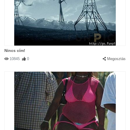
Nincs cím!
10845
0
Megosztás