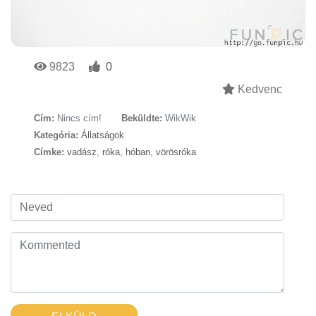
9823
0
Kedvenc
Cím:
Nincs cím!
Beküldte:
WikWik
Kategória:
Állatságok
Címke:
vadász
,
róka
,
hóban
,
vörösróka