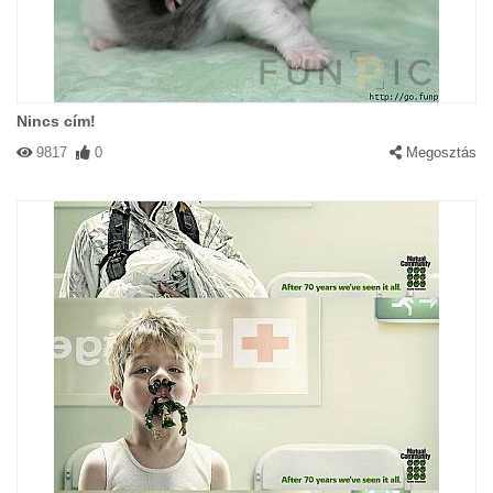
Nincs cím!
9817
0
Megosztás