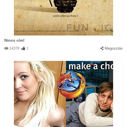
Nincs cím!
14379
1
Megosztás