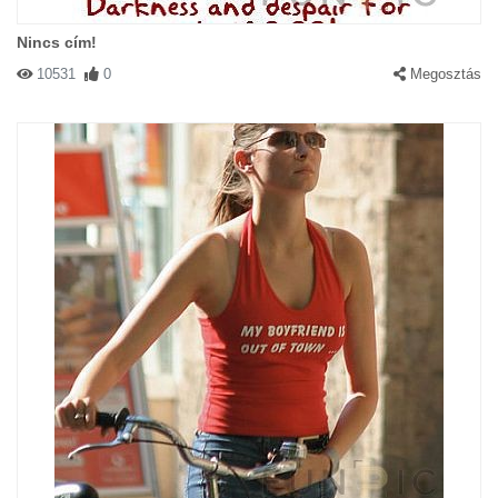
Nincs cím!
10531
0
Megosztás