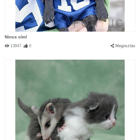
Nincs cím!
13847
0
Megosztás