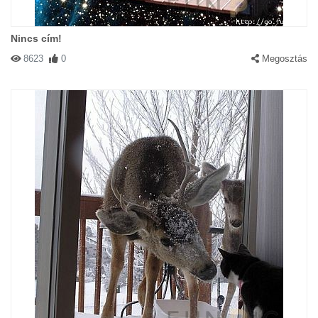
Nincs cím!
8623
0
Megosztás