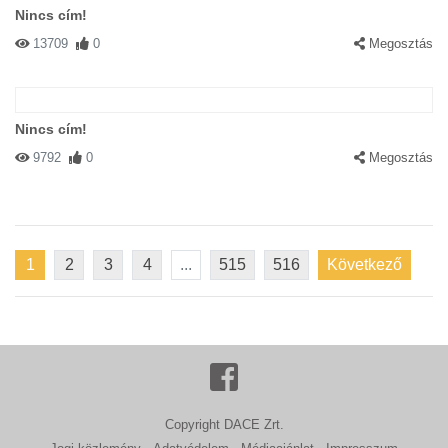
Nincs cím!
13709
0
Megosztás
Nincs cím!
9792
0
Megosztás
1
2
3
4
...
515
516
Következő
Copyright DACE Zrt.