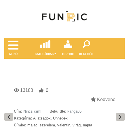
MENÜ
KATEGÓRIÁK
TOP 100
KERESÉS
13183
0
Kedvenc
Cím:
Nincs cím!
Beküldte:
kanga85
Kategória:
Állatságok
,
Ünnepek
Címke:
malac
,
szerelem
,
valentin
,
virág
,
napra