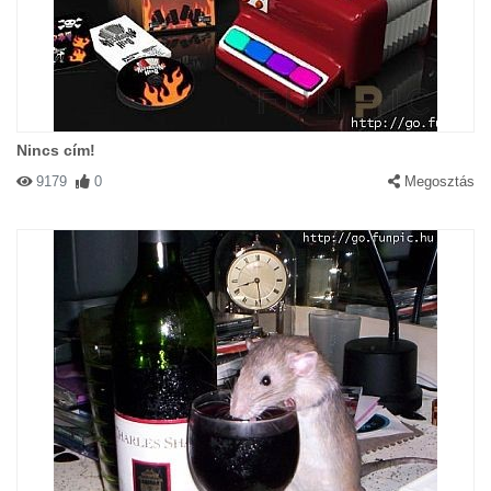
Nincs cím!
9179
0
Megosztás