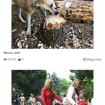
Nincs cím!
10474
0
Megosztás