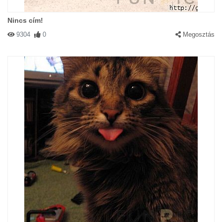
Nincs cím!
9304
0
Megosztás