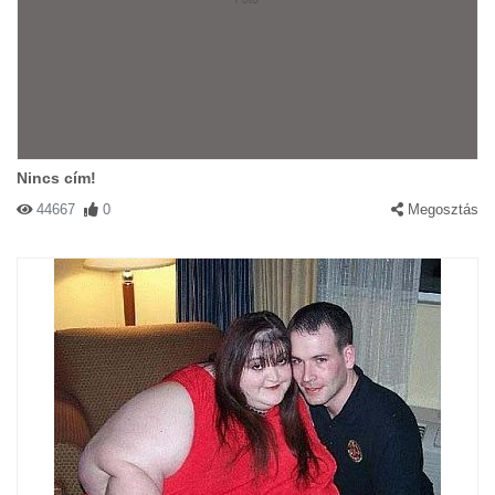
Nincs cím!
44667
0
Megosztás