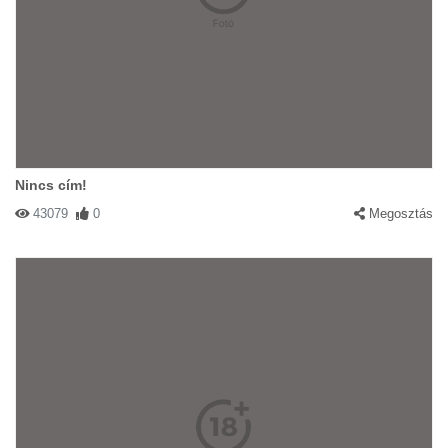
Nincs cím!
43079
0
Megosztás