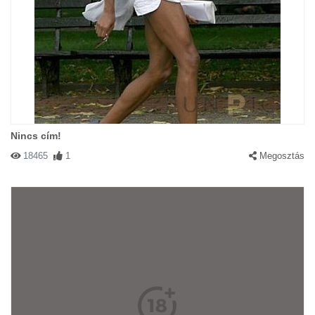
Nincs cím!
18465
1
Megosztás