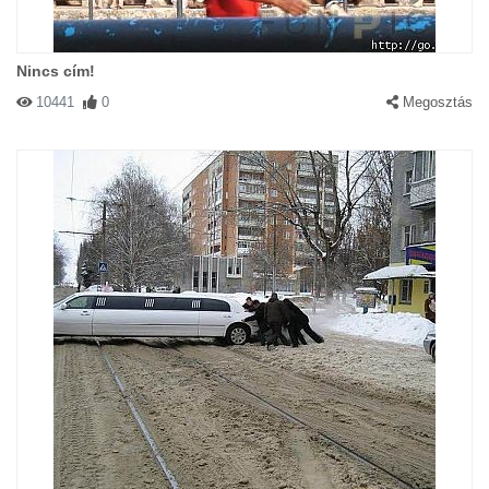
Nincs cím!
10441
0
Megosztás