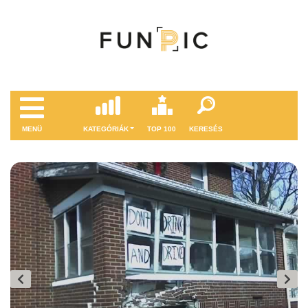
MENÜ
KATEGÓRIÁK
TOP 100
KERESÉS