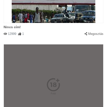
Nincs cím!
12999
1
Megosztás