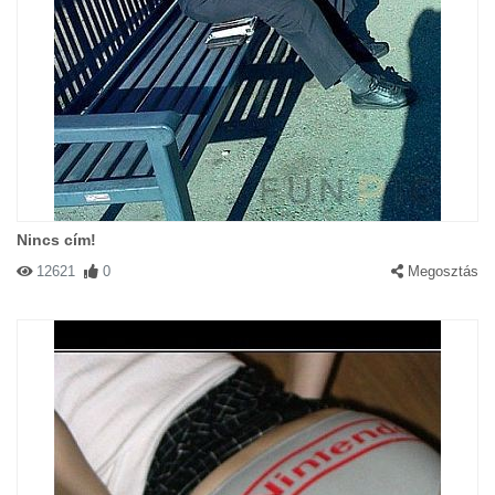
Nincs cím!
12621
0
Megosztás