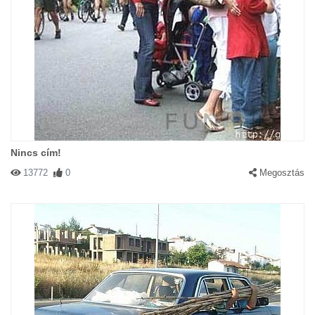
Nincs cím!
13772
0
Megosztás