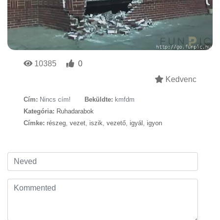
10385
0
Kedvenc
Cím:
Nincs cím!
Beküldte:
kmfdm
Kategória:
Ruhadarabok
Címke:
részeg
,
vezet
,
iszik
,
vezető
,
igyál
,
igyon