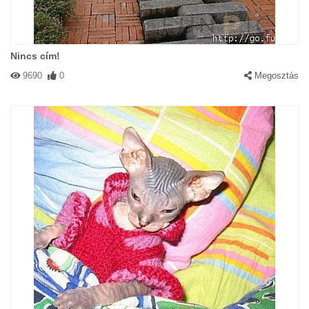
Nincs cím!
9690
0
Megosztás