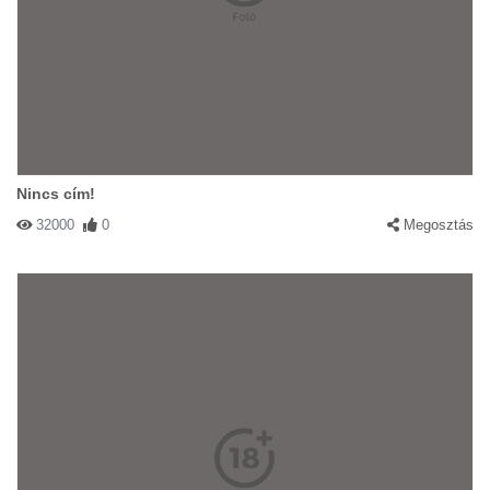
Nincs cím!
32000
0
Megosztás