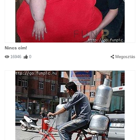
Nincs cím!
16946
0
Megosztás