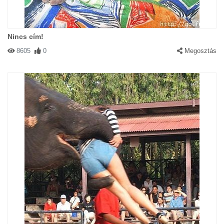
Nincs cím!
8605
0
Megosztás