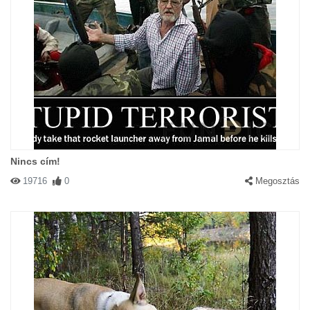
Nincs cím!
19716
0
Megosztás