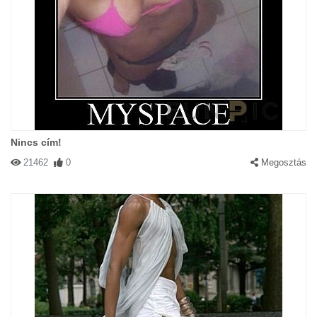
Nincs cím!
21462
0
Megosztás