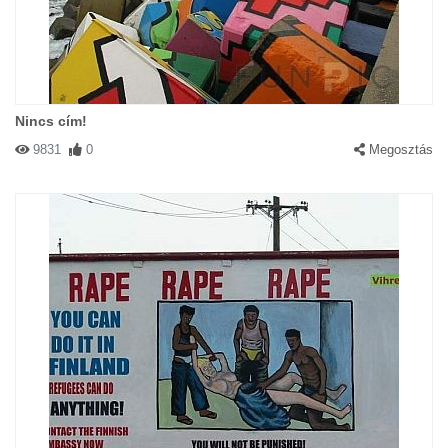
Nincs cím!
9831
0
Megosztás