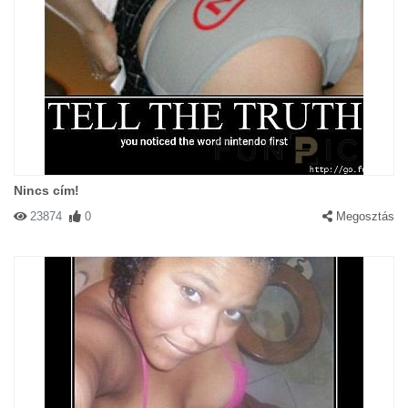
Nincs cím!
23874
0
Megosztás