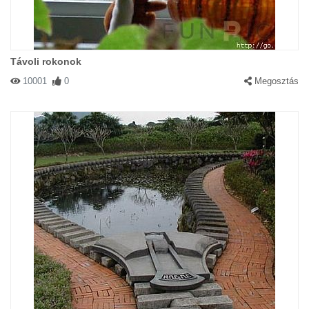
Távoli rokonok
10001
0
Megosztás