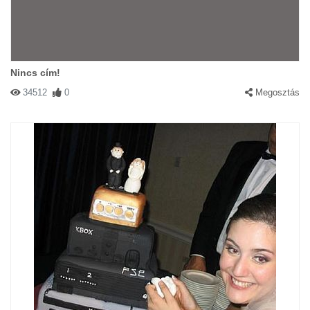
Nincs cím!
34512
0
Megosztás