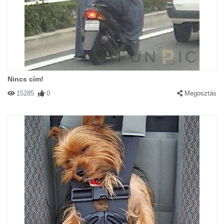
Nincs cím!
15285
0
Megosztás