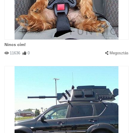
Nincs cím!
11636
0
Megosztás