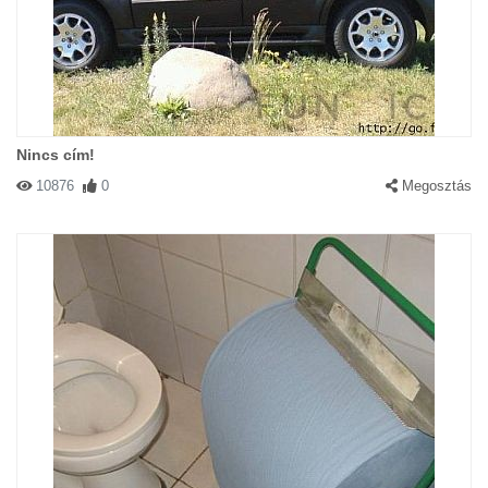
Nincs cím!
10876
0
Megosztás