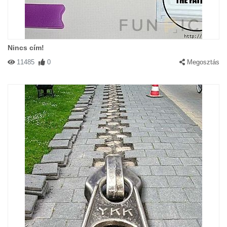
Nincs cím!
11485
0
Megosztás