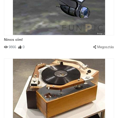
Nincs cím!
9866
0
Megosztás