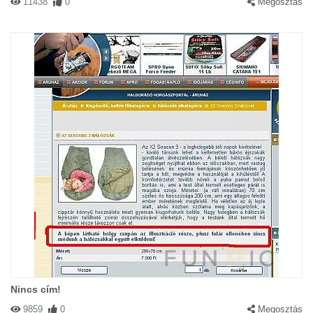
11438
0
Megosztás
Nincs cím!
9859
0
Megosztás