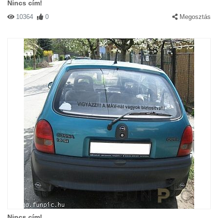
Nincs cím!
10364
0
Megosztás
Nincs cím!