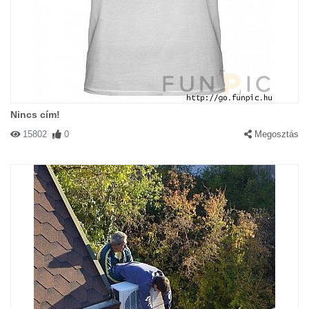
Nincs cím!
15802
0
Megosztás