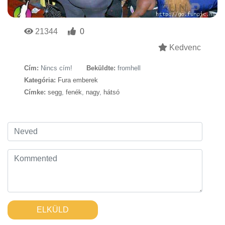
21344
0
Kedvenc
Cím:
Nincs cím!
Beküldte:
fromhell
Kategória:
Fura emberek
Címke:
segg
,
fenék
,
nagy
,
hátsó
ELKÜLD