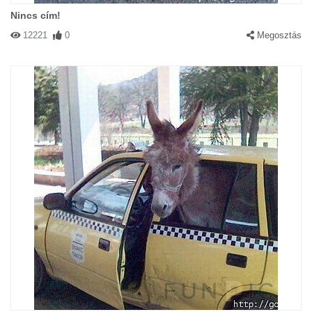
Nincs cím!
12221
0
Megosztás