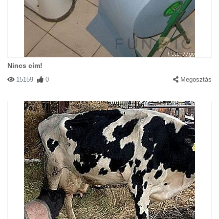
Nincs cím!
15159
0
Megosztás