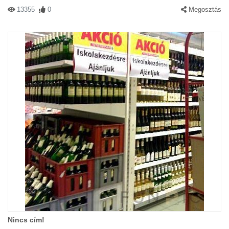
13355
0
Megosztás
Nincs cím!