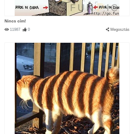
Nincs cím!
11987
0
Megosztás