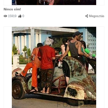
Nincs cím!
15919
0
Megosztás