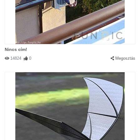
Nincs cím!
14824
0
Megosztás