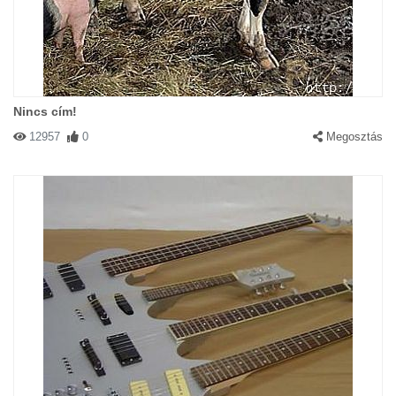
Nincs cím!
12957
0
Megosztás