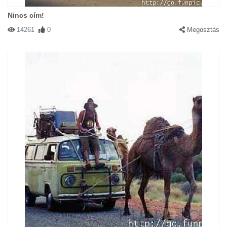
Nincs cím!
14261
0
Megosztás