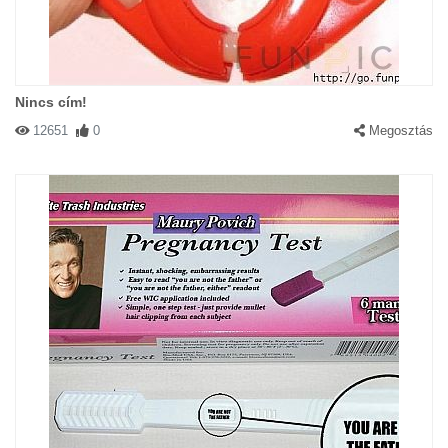
Nincs cím!
12651
0
Megosztás