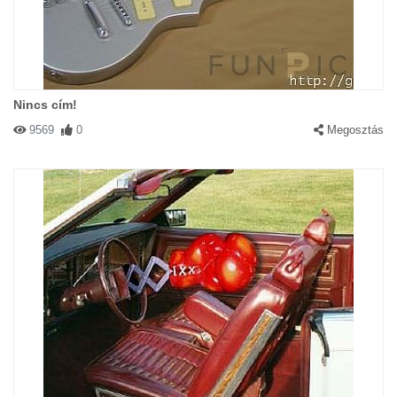
Nincs cím!
9569
0
Megosztás