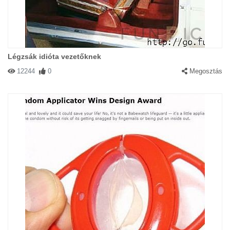
Légzsák idióta vezetőknek
12244
0
Megosztás