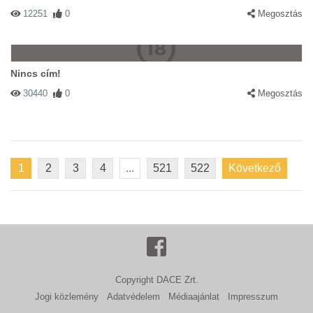
12251
0
Megosztás
Nincs cím!
30440
0
Megosztás
1
2
3
4
...
521
522
Következő
Copyright DACE Zrt.
Jogi közlemény
Adatvédelem
Médiaajánlat
Impresszum