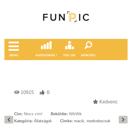
MENÜ
KATEGÓRIÁK
TOP 100
KERESÉS
10915
0
Kedvenc
Cím:
Nincs cím!
Beküldte:
WikWik
Kategória:
Állatságok
Címke:
macik
,
medvebocsok