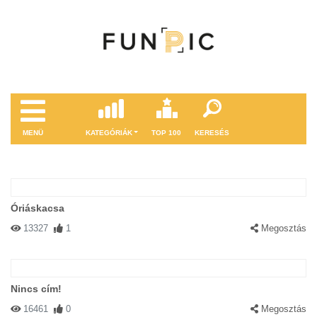
MENÜ
KATEGÓRIÁK
TOP 100
KERESÉS
Óriáskacsa
13327
1
Megosztás
Nincs cím!
16461
0
Megosztás