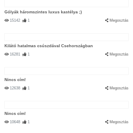
Gólyák háromszintes luxus kastélya ;)
15142
1
Megosztás
Kilátó hatalmas csúszdával Csehországban
16281
1
Megosztás
Nincs cím!
12638
1
Megosztás
Nincs cím!
10648
1
Megosztás