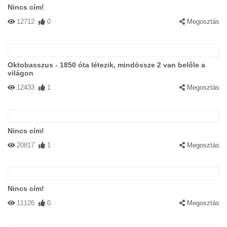
Nincs cím!
12712
0
Megosztás
Oktobasszus - 1850 óta létezik, mindössze 2 van belőle a
világon
12433
1
Megosztás
Nincs cím!
20817
1
Megosztás
Nincs cím!
11126
0
Megosztás