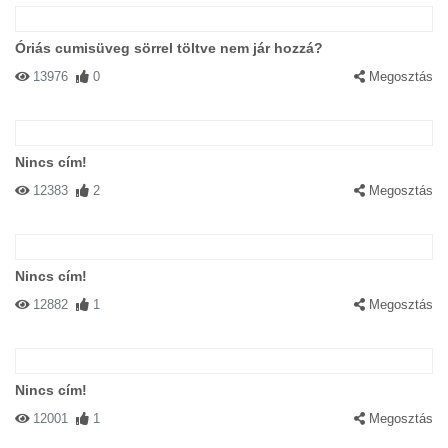
Óriás cumisüveg sörrel töltve nem jár hozzá?
13976
0
Megosztás
Nincs cím!
12383
2
Megosztás
Nincs cím!
12882
1
Megosztás
Nincs cím!
12001
1
Megosztás