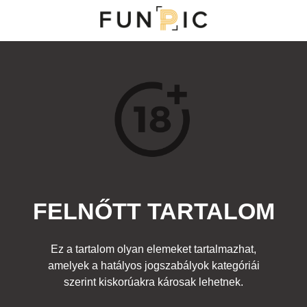
NY
S
TOP 100
FRISS KOMMENTEK
KERESÉS
FELNŐTT TARTALOM
Kedvenc
ia:
Felnőtt
Címke:
fasz
,
pénisz
,
csónak
,
cicik
,
mellek
Ez a tartalom olyan elemeket tartalmazhat,
amelyek a hatályos jogszabályok kategóriái
szerint kiskorúakra károsak lehetnek.