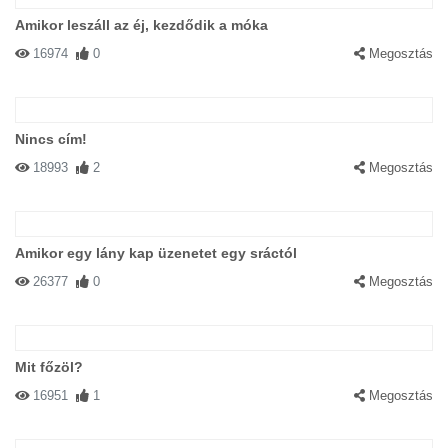
Amikor leszáll az éj, kezdődik a móka
16974
0
Megosztás
Nincs cím!
18993
2
Megosztás
Amikor egy lány kap üzenetet egy sráctól
26377
0
Megosztás
Mit főzöl?
16951
1
Megosztás