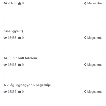
20632
0
Megosztás
Kisangyal ;)
15455
0
Megosztás
Az új pit bull fotelem
15415
0
Megosztás
A világ legnagyobb hegedűje
15364
0
Megosztás