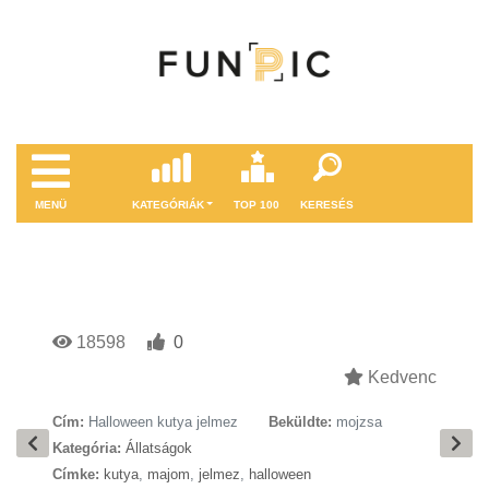
MENÜ
KATEGÓRIÁK
TOP 100
KERESÉS
18598
0
Kedvenc
Cím:
Halloween kutya jelmez
Beküldte:
mojzsa
Kategória:
Állatságok
Címke:
kutya
,
majom
,
jelmez
,
halloween