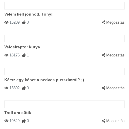
Velem kell jönnöd, Tony!
15209
0
Megosztás
Velociraptor kutya
18175
1
Megosztás
Kérsz egy képet a nedves pusszimról? ;)
15602
0
Megosztás
Troll arc sütik
19529
0
Megosztás