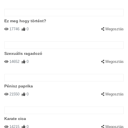
Ez meg hogy történt?
17746
0
Megosztás
Szexuális ragadozó
14652
0
Megosztás
Pénisz paprika
21550
0
Megosztás
Karate cica
14215
0
Megosztás