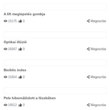
A lift meglepetés gombja
15175
0
Megosztás
Optikai illúzió
16947
0
Megosztás
Biciklis index
15454
0
Megosztás
Pele hibernálódott a fészkében
19512
0
Megosztás