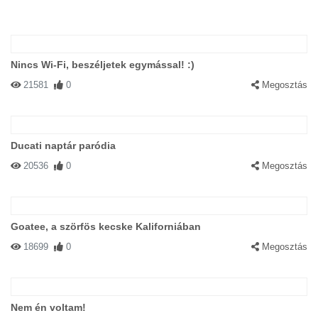
Nincs Wi-Fi, beszéljetek egymással! :)
21581
0
Megosztás
Ducati naptár paródia
20536
0
Megosztás
Goatee, a szörfös kecske Kaliforniában
18699
0
Megosztás
Nem én voltam!