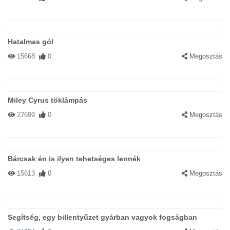
Hatalmas gól
15668
0
Megosztás
Miley Cyrus töklámpás
27699
0
Megosztás
Bárcsak én is ilyen tehetséges lennék
15613
0
Megosztás
Segítség, egy billentyűzet gyárban vagyok fogságban