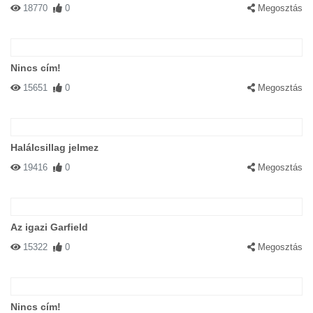
18770
0
Megosztás
Nincs cím!
15651
0
Megosztás
Halálcsillag jelmez
19416
0
Megosztás
Az igazi Garfield
15322
0
Megosztás
Nincs cím!