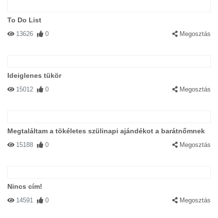
To Do List
13626
0
Megosztás
Ideiglenes tükör
15012
0
Megosztás
Megtaláltam a tökéletes szülinapi ajándékot a barátnőmnek
15188
0
Megosztás
Nincs cím!
14591
0
Megosztás