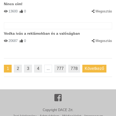
Nincs cím!
13600
0
Megosztás
Vodka ivás a reklámokban és a valóságban
20687
0
Megosztás
1
2
3
4
...
777
778
Következő
Copyright DACE Zrt.