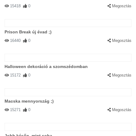
15418
0
Megosztás
Prison Break új évad ;)
16440
0
Megosztás
Halloween dekoráció a szomszédomban
15172
0
Megosztás
Macska mennyország ;)
15271
0
Megosztás
Jobb későn, mint soha