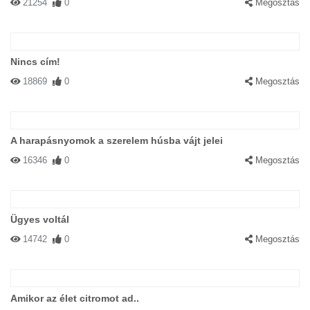
21254
0
Megosztás
Nincs cím!
18869
0
Megosztás
A harapásnyomok a szerelem húsba vájt jelei
16346
0
Megosztás
Ügyes voltál
14742
0
Megosztás
Amikor az élet citromot ad..