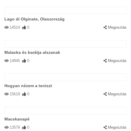
Lago di Olginate, Olaszország
14514
0
Megosztás
Malacka és barátja alszanak
14845
0
Megosztás
Hogyan nézem a teniszt
15619
0
Megosztás
Macskanapé
13579
0
Megosztás