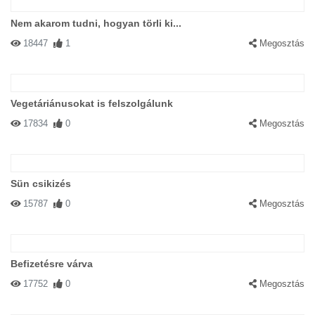
Nem akarom tudni, hogyan törli ki...
18447
1
Megosztás
Vegetáriánusokat is felszolgálunk
17834
0
Megosztás
Sün csikizés
15787
0
Megosztás
Befizetésre várva
17752
0
Megosztás