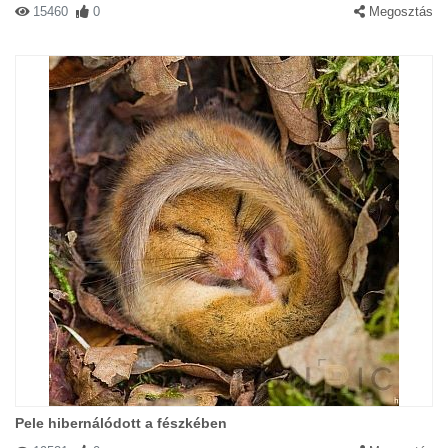
15460
0
Megosztás
Pele hibernálódott a fészkében