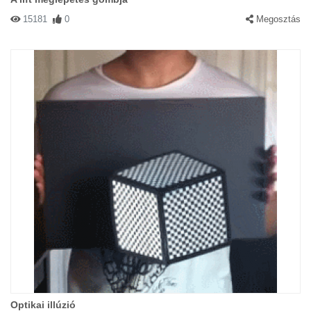
15181
0
Megosztás
Optikai illúzió