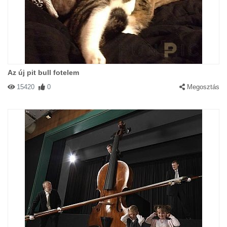
Az új pit bull fotelem
15420
0
Megosztás