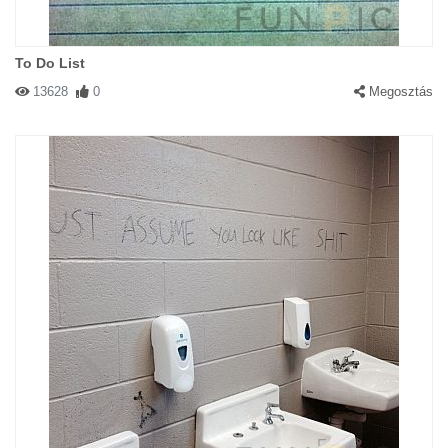
To Do List
13628
0
Megosztás