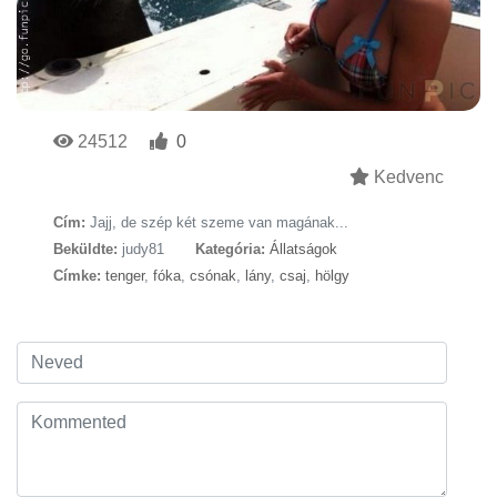
24512
0
Kedvenc
Cím:
Jajj, de szép két szeme van magának...
Beküldte:
judy81
Kategória:
Állatságok
Címke:
tenger
,
fóka
,
csónak
,
lány
,
csaj
,
hölgy