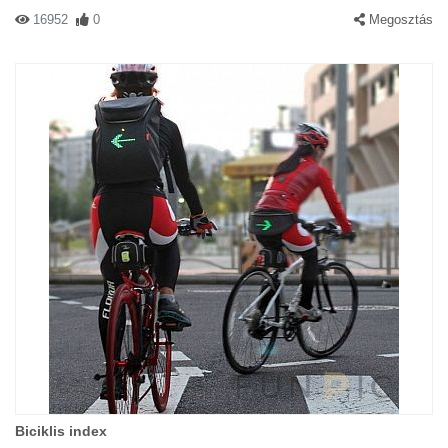
16952
0
Megosztás
Biciklis index