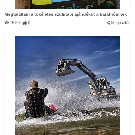
Megtaláltam a tökéletes szülinapi ajándékot a barátnőmnek
15195
0
Megosztás