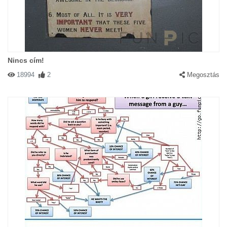
Nincs cím!
18994
2
Megosztás