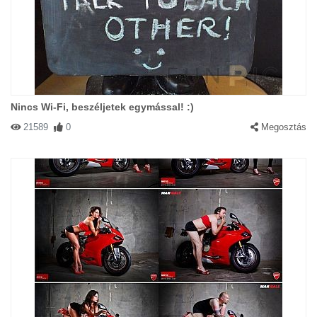
Nincs Wi-Fi, beszéljetek egymással! :)
21589
0
Megosztás