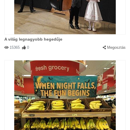
A világ legnagyobb hegedűje
15365
0
Megosztás