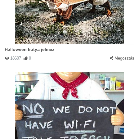
#155609 Televertkotton
|
2013-10-25 20:38:49
|
Válasz
Feljött megnézni a csecseit !
Halloween kutya jelmez
18607
0
Megosztás
#155600 kétfészeres
|
2013-10-24 21:20:14
|
Válasz
Kisasszony, szeretne Jézusról olvasni?