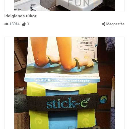
Ideiglenes tükör
15014
0
Megosztás