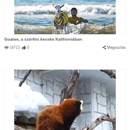
Goatee, a szörfös kecske Kaliforniában
18713
0
Megosztás