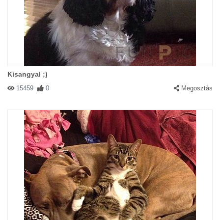
Kisangyal ;)
15459
0
Megosztás