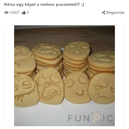
Kérsz egy képet a nedves pusszimról? ;)
15607
0
Megosztás