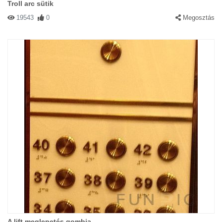
Troll arc sütik
19543
0
Megosztás
A lift meglepetés gombja