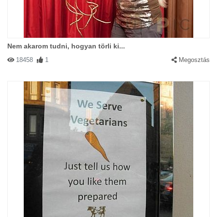
Nem akarom tudni, hogyan törli ki...
18458
1
Megosztás