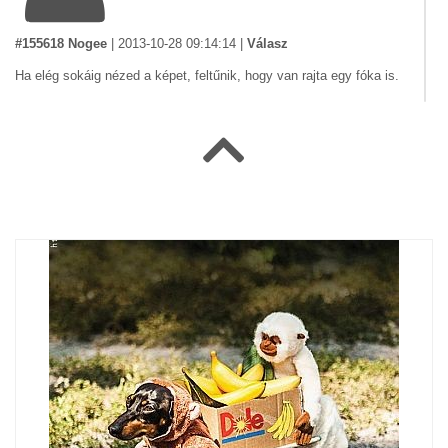
#155618 Nogee
|
2013-10-28 09:14:14
|
Válasz
Ha elég sokáig nézed a képet, feltűnik, hogy van rajta egy fóka is.
#155611 pk
|
2013-10-25 23:28:48
|
Válasz
elnézést hölgyem ezek skótdudák itt a kockásminta alatt?
igen!!!akkor megfújhatom???