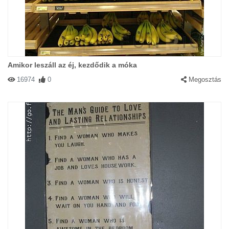
Amikor leszáll az éj, kezdődik a móka
16974
0
Megosztás