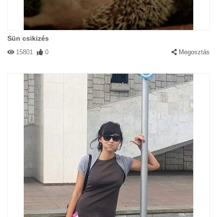
Sün csikizés
15801
0
Megosztás