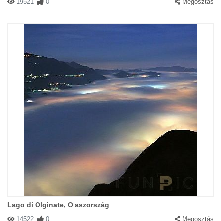
19521
0
Megosztás
Lago di Olginate, Olaszország
14522
0
Megosztás