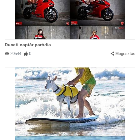
Ducati naptár paródia
20544
0
Megosztás